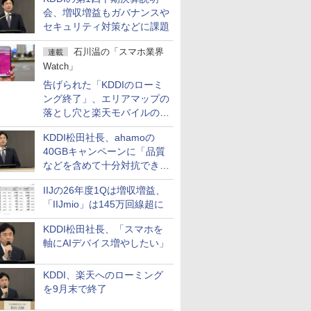
会、増収増益もガバナンスや
セキュリティ対策などに課題
石川温の「スマホ業界
連載
Watch」
告げられた「KDDIのローミ
ング終了」、エリアマップの
落とし穴と楽天モバイルの課
題
KDDI松田社長、ahamoの
40GBキャンペーンに「品質
などを含めて十分対抗でき
る」
IIJの26年度1Qは増収増益、
「IIJmio」は145万回線超に
KDDI松田社長、「スマホを
軸にAIデバイス増やしたい」
KDDI、楽天へのローミング
を9月末で終了