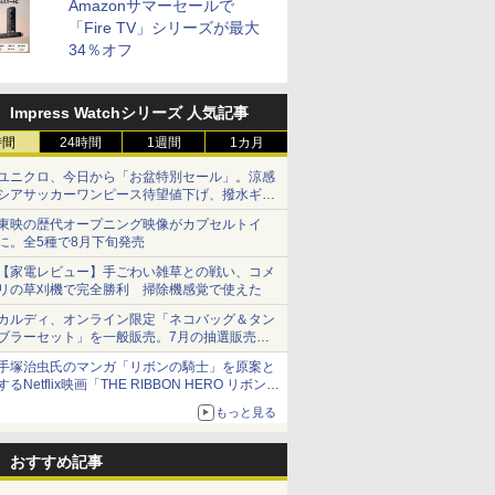
Amazonサマーセールで
「Fire TV」シリーズが最大
34％オフ
Impress Watchシリーズ 人気記事
時間
24時間
1週間
1カ月
ユニクロ、今日から「お盆特別セール」。涼感
シアサッカーワンピース待望値下げ、撥水ギア
ショーツは1990円に
東映の歴代オープニング映像がカプセルトイ
に。全5種で8月下旬発売
【家電レビュー】手ごわい雑草との戦い、コメ
リの草刈機で完全勝利 掃除機感覚で使えた
カルディ、オンライン限定「ネコバッグ＆タン
ブラーセット」を一般販売。7月の抽選販売の
当選無効分
手塚治虫氏のマンガ「リボンの騎士」を原案と
するNetflix映画「THE RIBBON HERO リボンヒ
ーロー」本日配信開始
もっと見る
おすすめ記事