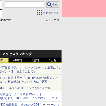
Impress サイト
全カテゴリ
M/MVNO
アクセスランキング
時間
24時間
1週間
1カ月
NTT島田社長、ソフトバンクのセブン出資に「d
ポイント使えるようにして」
ドコモ前田社長が「ahamo40GB化は検証のた
め」、料金値上げへの考え方にも言及
KDDI、楽天へのローミングを9月末で終了
[石川温の「スマホ業界 Watch」]
告げられた「KDDIのローミング終了」、エリア
マップの落とし穴と楽天モバイルの課題
KDDI松田社長、ahamoの40GBキャンペーンに