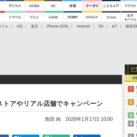
バイル
UQ
楽天
iPhone (iOS)
Android
5G
IoT
格安SI
アクセサリー
業界動向
法人向け
最新技術/その他
1
ストアやリアル店舗でキャンペーン
島田 純
2026年1月17日 10:00