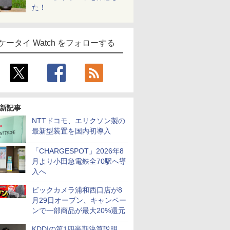
た！
ケータイ Watch をフォローする
新記事
NTTドコモ、エリクソン製の
最新型装置を国内初導入
「CHARGESPOT」2026年8
月より小田急電鉄全70駅へ導
入へ
ビックカメラ浦和西口店が8
月29日オープン、キャンペー
ンで一部商品が最大20%還元
KDDIの第1四半期決算説明