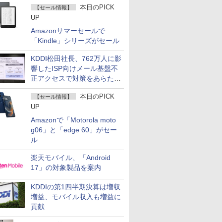
本日のPICK
【セール情報】
UP
Amazonサマーセールで
「Kindle」シリーズがセール
KDDI松田社長、762万人に影
響したISP向けメール基盤不
正アクセスで対策をあらため
て説明
本日のPICK
【セール情報】
UP
Amazonで「Motorola moto
g06」と「edge 60」がセー
ル
楽天モバイル、「Android
17」の対象製品を案内
KDDIの第1四半期決算は増収
増益、モバイル収入も増益に
貢献