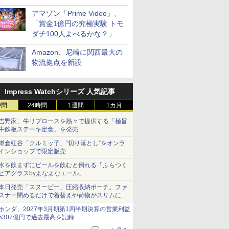
見放題
アマゾン「Prime Video」、
「賞金1億円の究極実験 トモ
ダチ100人よべるかな？」シ
ーズン2の参加者公開
Amazon、尼崎に関西最大の
物流拠点を新設
Impress Watchシリーズ 人気記事
時間
24時間
1週間
1カ月
吉野家、牛リブロースを熱々で提供する「極旨
牛鉄板ステーキ定食」を発売
鎌倉紅谷「クルミッ子」“切り落とし”をオンラ
インショップで限定販売
水を飲まずにビールを飲むと倒れる「ふらつく
ビアグラスbyよなよなエール」
本日発売「スヌーピー」圧縮収納ポーチ。ファ
スナー閉めるだけで着替えや荷物がスリムにま
とまる
ホンダ、2027年3月期第1四半期決算の営業利益
5307億円で過去最高を記録