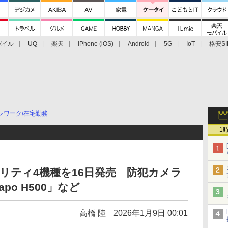
バイル
UQ
楽天
iPhone (iOS)
Android
5G
IoT
格安SI
アクセサリー
業界動向
法人向け
最新技術/その他
レワーク/在宅勤務
1
キュリティ4機種を16日発売 防犯カメラ
o H500」など
高橋 陸
2026年1月9日 00:01