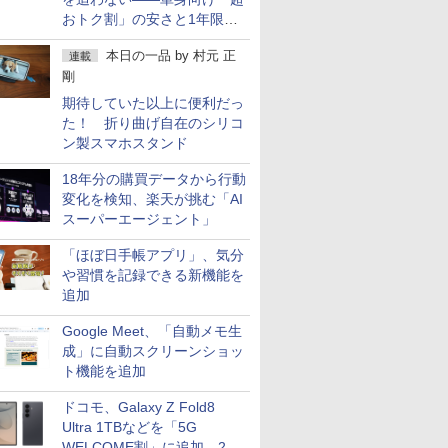
おトク割」の安さと1年限定
の注意点
本日の一品
by
村元 正
連載
剛
期待していた以上に便利だっ
た！ 折り曲げ自在のシリコ
ン製スマホスタンド
18年分の購買データから行動
変化を検知、楽天が挑む「AI
スーパーエージェント」
「ほぼ日手帳アプリ」、気分
や習慣を記録できる新機能を
追加
Google Meet、「自動メモ生
成」に自動スクリーンショッ
ト機能を追加
ドコモ、Galaxy Z Fold8
Ultra 1TBなどを「5G
WELCOME割」に追加 2.2