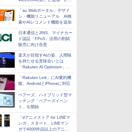
万円引き
「au Webポータル」デザイ
ン・機能リニューアル AI検
索やAIレコメンド機能を追加
日本通信とJINS、マイナカー
ド認証「FPoS」活用の割賦
販売に向け合意
楽天が目指すAIの姿、人間味
を持たせる意味合いとは
「Rakuten AI Optimism」三
木谷氏の基調講演
「Rakuten Link」にAI要約機
能、AndroidとiPhoneに対応
ペアーズ、ハイブリッド型マ
ッチング「ペアーズイベン
ト」を開始
「dアニメストア for LINEマ
ンガ」スタート、LINEマン
ガで4000作品以上のアニメ