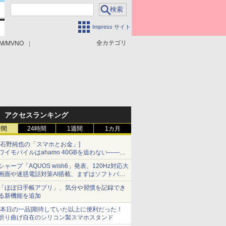
Impress サイト
全カテゴリ
M/MVNO
アクセスランキング
時間
24時間
1週間
1カ月
[石野純也の「スマホとお金」]
ワイモバイルはahamo 40GBを追わない――単
身向け「超おトク割」の安さと1年限定の注意
シャープ「AQUOS wish6」発表、120Hz対応大
点
画面や迷惑電話対策AI搭載、まずはソフトバン
クの法人向け
「ほぼ日手帳アプリ」、気分や習慣を記録でき
る新機能を追加
[本日の一品]期待していた以上に便利だった！
折り曲げ自在のシリコン製スマホスタンド