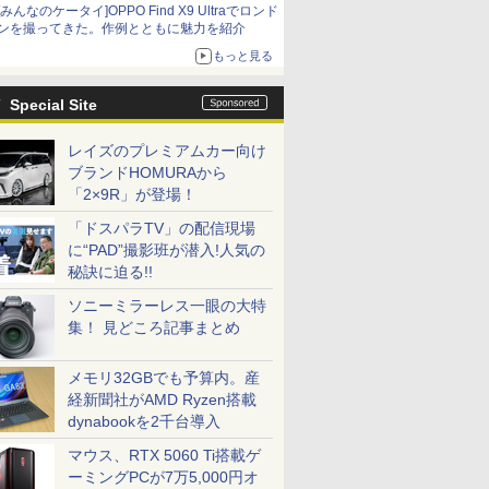
[みんなのケータイ]OPPO Find X9 Ultraでロンド
ンを撮ってきた。作例とともに魅力を紹介
もっと見る
Special Site
レイズのプレミアムカー向け
ブランドHOMURAから
「2×9R」が登場！
「ドスパラTV」の配信現場
に“PAD”撮影班が潜入!人気の
秘訣に迫る!!
ソニーミラーレス一眼の大特
集！ 見どころ記事まとめ
メモリ32GBでも予算内。産
経新聞社がAMD Ryzen搭載
dynabookを2千台導入
マウス、RTX 5060 Ti搭載ゲ
ーミングPCが7万5,000円オ