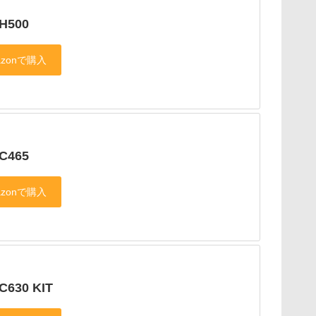
 H500
 C465
C630 KIT