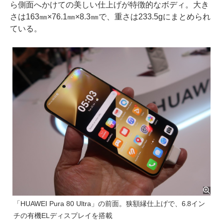
ら側面へかけての美しい仕上げが特徴的なボディ。大き
さは163㎜×76.1㎜×8.3㎜で、重さは233.5gにまとめられ
ている。
「HUAWEI Pura 80 Ultra」の前面。狭額縁仕上げで、6.8イン
チの有機ELディスプレイを搭載