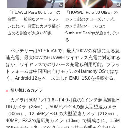
「HUAWEI Pura 80 Ultra」の
「HUAWEI Pura 80 Ultra」の
背面。一般的なスマートフォ
カメラ部のクローズアップ。
ンに比べ、背面にカメラ部が
カメラ部のベースには
占める割合が大きい印象
Sunburst Designが施されてい
る
バッテリーは5170mAhで、最大100Wの有線による急
速充電、最大80WのHUAWEIワイヤレス充電に対応する
ほか、ワイヤレスでのリバース充電も利用可能。プラッ
トフォームは中国国内向けモデルのHarmony OSではな
く、Android 12をベースにしたEMUI 15.0を搭載する。
切り替わるカメラ
カメラは50MP／F1.6～F4.0可変の1インチ超高輝度H
DRカメラ（23㎜）、50MP／F2.4の超大型望遠カメラ
（83㎜）、12.5MP／F3.6の大型望遠カメラ（212㎜）、
40MP／F2.2の超広角カメラ（13㎜）で構成され、1.5M
マルチチャンネルスペクトルセンサーを組み合わせる。