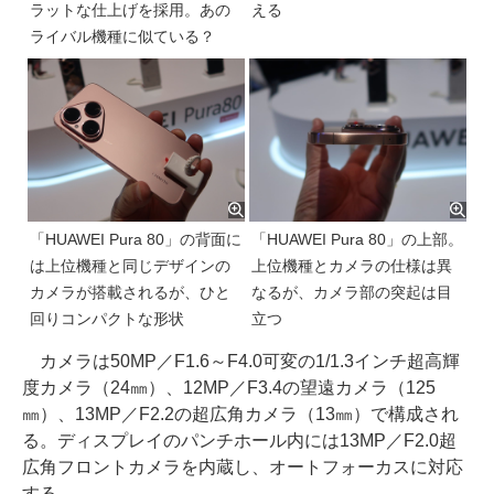
ラットな仕上げを採用。あの
える
ライバル機種に似ている？
「HUAWEI Pura 80」の背面に
「HUAWEI Pura 80」の上部。
は上位機種と同じデザインの
上位機種とカメラの仕様は異
カメラが搭載されるが、ひと
なるが、カメラ部の突起は目
回りコンパクトな形状
立つ
カメラは50MP／F1.6～F4.0可変の1/1.3インチ超高輝
度カメラ（24㎜）、12MP／F3.4の望遠カメラ（125
㎜）、13MP／F2.2の超広角カメラ（13㎜）で構成され
る。ディスプレイのパンチホール内には13MP／F2.0超
広角フロントカメラを内蔵し、オートフォーカスに対応
する。