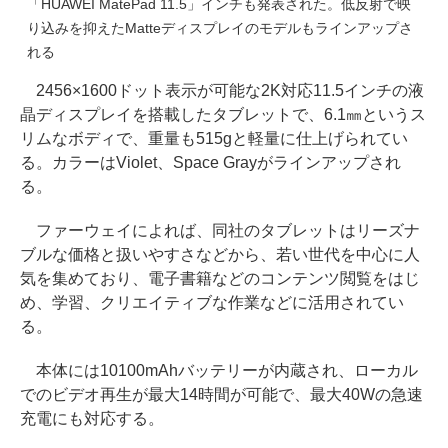
「HUAWEI MatePad 11.5」インチも発表された。低反射で映
り込みを抑えたMatteディスプレイのモデルもラインアップさ
れる
2456×1600ドット表示が可能な2K対応11.5インチの液
晶ディスプレイを搭載したタブレットで、6.1㎜というス
リムなボディで、重量も515gと軽量に仕上げられてい
る。カラーはViolet、Space Grayがラインアップされ
る。
ファーウェイによれば、同社のタブレットはリーズナ
ブルな価格と扱いやすさなどから、若い世代を中心に人
気を集めており、電子書籍などのコンテンツ閲覧をはじ
め、学習、クリエイティブな作業などに活用されてい
る。
本体には10100mAhバッテリーが内蔵され、ローカル
でのビデオ再生が最大14時間が可能で、最大40Wの急速
充電にも対応する。