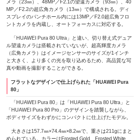
メラ（23㎜）、48MP／F2.1の望遠カメラ（93㎜）、40
MP／F2.2の超広角カメラ（13㎜）で構成される。ディ
スプレイのパンチホール内には13MP／F2.0超広角フロ
ントカメラを内蔵し、オートフォーカスに対応する。
「HUAWEI Pura 80 Ultra」と違い、切り替え式デュア
ル望遠カメラは搭載されていないが、超高輝度カメラ
（広角カメラ）はイメージセンサーのサイズが1インチ
と大きく、より多くの光を取り込めるため、高品質な写
真や動画を撮影することができる。
フラットなデザインで仕上げられた「HUAWEI Pura
80」
「HUAWEI Pura 80」は「HUAWEI Pura 80 Ultra」と
「HUAWEI Pura 80 Pro」のデザインを踏襲しながら、
ボディサイズをわずかにコンパクトに仕上げたモデル。
大きさは157.7㎜×74.4㎜×8.2㎜で、重さは211gにまと
められている。カラーはFrosted Gold、Frosted White、