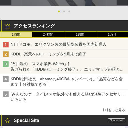
●
●
●
アクセスランキング
1時間
24時間
1週間
1カ月
NTTドコモ、エリクソン製の最新型装置を国内初導入
KDDI、楽天へのローミングを9月末で終了
[石川温の「スマホ業界 Watch」]
告げられた「KDDIのローミング終了」、エリアマップの落とし
穴と楽天モバイルの課題
KDDI松田社長、ahamoの40GBキャンペーンに「品質などを含
めて十分対抗できる」
[みんなのケータイ]スマホ以外でも使えるMagSafeアクセサリー
いろいろ
もっと見る
Special Site