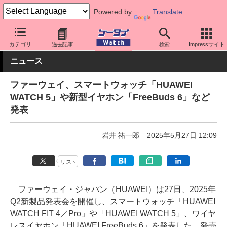
Powered by
Translate
ケータイ Watch
周辺機器/アクセサリー
ウェアラブル
スマート
カテゴリ
過去記事
検索
Impressサイト
ニュース
ファーウェイ、スマートウォッチ「HUAWEI
WATCH 5」や新型イヤホン「FreeBuds 6」など
発表
岩井 祐一郎
2025年5月27日 12:09
リスト
ファーウェイ・ジャパン（HUAWEI）は27日、2025年
Q2新製品発表会を開催し、スマートウォッチ「HUAWEI
WATCH FIT 4／Pro」や「HUAWEI WATCH 5」、ワイヤ
レスイヤホン「HUAWEI FreeBuds 6」を発表した。発売