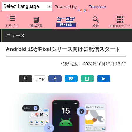
Powered by
Translate
ケータイ Watch
OS
Android
Pixel
カテゴリ
過去記事
検索
Impressサイト
ニュース
Android 15がPixelシリーズ向けに配信スタート
竹野 弘祐
2024年10月16日 13:09
リスト