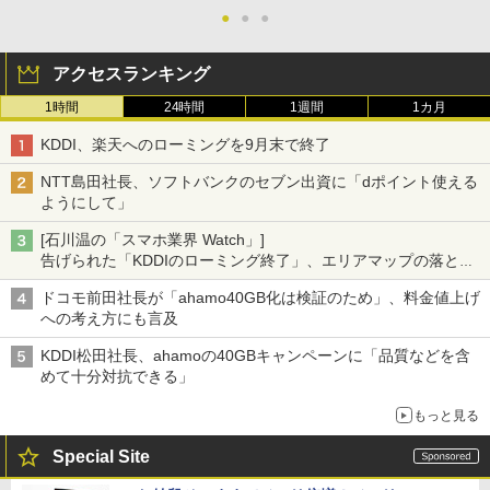
●
●
●
アクセスランキング
1時間
24時間
1週間
1カ月
KDDI、楽天へのローミングを9月末で終了
NTT島田社長、ソフトバンクのセブン出資に「dポイント使える
ようにして」
[石川温の「スマホ業界 Watch」]
告げられた「KDDIのローミング終了」、エリアマップの落とし
穴と楽天モバイルの課題
ドコモ前田社長が「ahamo40GB化は検証のため」、料金値上げ
への考え方にも言及
KDDI松田社長、ahamoの40GBキャンペーンに「品質などを含
めて十分対抗できる」
もっと見る
Special Site