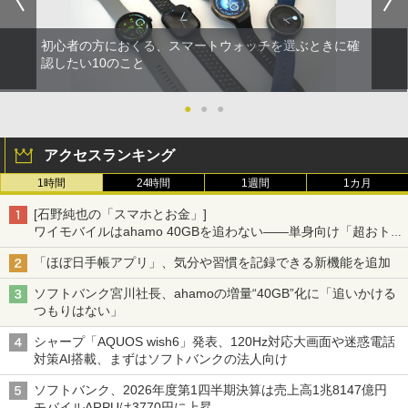
初心者の方におくる、スマートウォッチを選ぶときに確
認したい10のこと
●
●
●
アクセスランキング
1時間
24時間
1週間
1カ月
[石野純也の「スマホとお金」]
ワイモバイルはahamo 40GBを追わない――単身向け「超おトク
割」の安さと1年限定の注意点
「ほぼ日手帳アプリ」、気分や習慣を記録できる新機能を追加
ソフトバンク宮川社長、ahamoの増量“40GB”化に「追いかける
つもりはない」
シャープ「AQUOS wish6」発表、120Hz対応大画面や迷惑電話
対策AI搭載、まずはソフトバンクの法人向け
ソフトバンク、2026年度第1四半期決算は売上高1兆8147億円
モバイルARPUは3770円に上昇