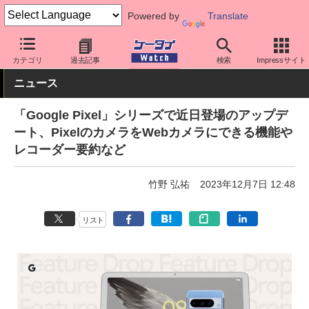
Powered by
Translate
ケータイ Watch
OS
Android
Pixel
カテゴリ
過去記事
検索
Impressサイト
ニュース
「Google Pixel」シリーズで近日登場のアップデ
ート、PixelのカメラをWebカメラにできる機能や
レコーダー要約など
竹野 弘祐
2023年12月7日 12:48
リスト