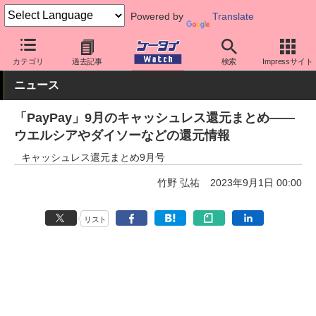
Powered by
Translate
ケータイ Watch
キャリア
ソフトバンク
アプリ・サービス
カテゴリ
過去記事
検索
Impressサイト
ニュース
「PayPay」9月のキャッシュレス還元まとめ――
ウエルシアやダイソーなどの還元情報
キャッシュレス還元まとめ9月号
竹野 弘祐
2023年9月1日 00:00
リスト