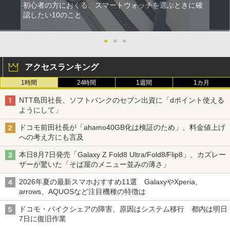
初心者の方におくる、スマートウォッチを選ぶときに確
認したい10のこと
●
●
●
アクセスランキング
1時間
24時間
1週間
1カ月
NTT島田社長、ソフトバンクのセブン出資に「dポイント使える
ようにして」
ドコモ前田社長が「ahamo40GB化は検証のため」、料金値上げ
への考え方にも言及
本日8月7日発売「Galaxy Z Fold8 Ultra/Fold8/Flip8」、カズレー
ザーが驚いた「そば屋のメニュー並みの薄さ」
2026年夏の最新スマホおすすめ11選 GalaxyやXperia、
arrows、AQUOSなど注目機種の特徴は
ドコモ・バイクシェアの障害、原因はシステム移行 都内は明日
7日に復旧作業