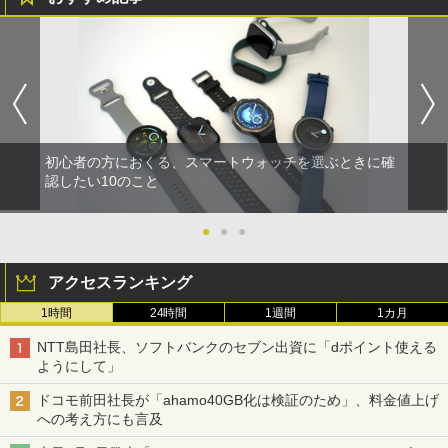
初心者の方におくる、スマートウォッチを選ぶときに確
認したい10のこと
●
●
●
アクセスランキング
1時間
24時間
1週間
1カ月
NTT島田社長、ソフトバンクのセブン出資に「dポイント使える
ようにして」
ドコモ前田社長が「ahamo40GB化は検証のため」、料金値上げ
への考え方にも言及