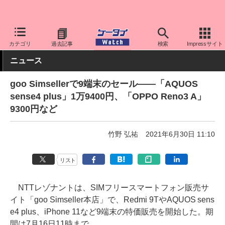
ケータイ Watch
格安スマホ/格安SIM
格安SIM/MVNO
OCN
カテゴリ
過去記事
検索
Impressサイト
ニュース
goo Simsellerで9端末のセール――「AQUOS
sense4 plus」1万9400円、「OPPO Reno3 A」
9300円など
竹野 弘祐
2021年6月30日 11:10
リスト
NTTレゾナントは、SIMフリースマートフォン販売サ
イト「goo Simseller本店」で、Redmi 9TやAQUOS sens
e4 plus、iPhone 11など9端末の特価販売を開始した。期
間は7月16日11時まで。