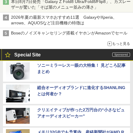
本日8月7日発売「Galaxy Z Fold8 Ultra/Fold8/Flip8」、カズレー
ザーが驚いた「そば屋のメニュー並みの薄さ」
2026年夏の最新スマホおすすめ11選 GalaxyやXperia、
arrows、AQUOSなど注目機種の特徴は
Boseのノイズキャンセリング搭載イヤホンがAmazonでセール
もっと見る
Special Site
ソニーミラーレス一眼の大特集！ 見どころ記事
まとめ
総合オーディオブランドに進化するSHANLING
とは何者か？
クリエイティブが作った2万円台の“小さなピュ
アオーディオスピーカー”
メモリ32GBでも予算内。産経新聞社がAMD R