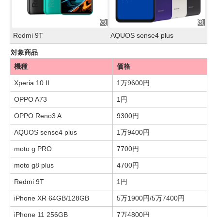
Redmi 9T
AQUOS sense4 plus
対象商品
機種
価格
Xperia 10 II
1万9600円
OPPO A73
1円
OPPO Reno3 A
9300円
AQUOS sense4 plus
1万9400円
moto g PRO
7700円
moto g8 plus
4700円
Redmi 9T
1円
iPhone XR 64GB/128GB
5万1900円/5万7400円
iPhone 11 256GB
7万4800円