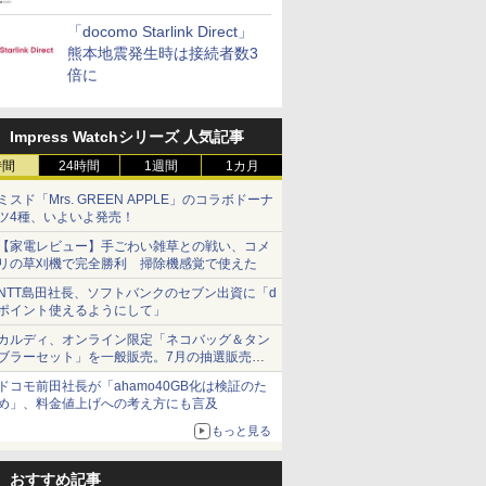
「docomo Starlink Direct」
熊本地震発生時は接続者数3
倍に
Impress Watchシリーズ 人気記事
時間
24時間
1週間
1カ月
ミスド「Mrs. GREEN APPLE」のコラボドーナ
ツ4種、いよいよ発売！
【家電レビュー】手ごわい雑草との戦い、コメ
リの草刈機で完全勝利 掃除機感覚で使えた
NTT島田社長、ソフトバンクのセブン出資に「d
ポイント使えるようにして」
カルディ、オンライン限定「ネコバッグ＆タン
ブラーセット」を一般販売。7月の抽選販売の
当選無効分
ドコモ前田社長が「ahamo40GB化は検証のた
め」、料金値上げへの考え方にも言及
もっと見る
おすすめ記事