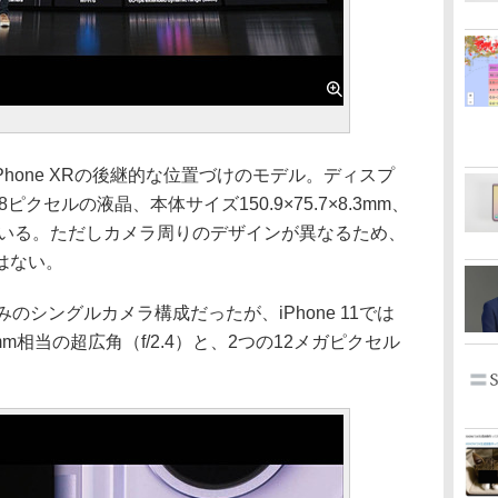
のiPhone XRの後継的な位置づけのモデル。ディスプ
8ピクセルの液晶、本体サイズ150.9×75.7×8.3mm、
ている。ただしカメラ周りのデザインが異なるため、
はない。
のみのシングルカメラ構成だったが、iPhone 11では
3mm相当の超広角（f/2.4）と、2つの12メガピクセル