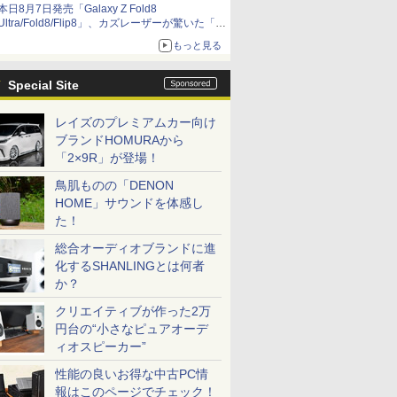
本日8月7日発売「Galaxy Z Fold8
Ultra/Fold8/Flip8」、カズレーザーが驚いた「そ
ば屋のメニュー並みの薄さ」
もっと見る
Special Site
レイズのプレミアムカー向け
ブランドHOMURAから
「2×9R」が登場！
鳥肌ものの「DENON
HOME」サウンドを体感し
た！
総合オーディオブランドに進
化するSHANLINGとは何者
か？
クリエイティブが作った2万
円台の“小さなピュアオーデ
ィオスピーカー”
性能の良いお得な中古PC情
報はこのページでチェック！