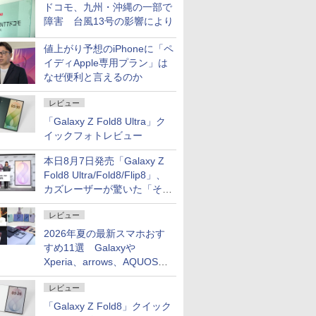
ドコモ、九州・沖縄の一部で
障害 台風13号の影響により
値上がり予想のiPhoneに「ペ
イディApple専用プラン」は
なぜ便利と言えるのか
レビュー
「Galaxy Z Fold8 Ultra」ク
イックフォトレビュー
本日8月7日発売「Galaxy Z
Fold8 Ultra/Fold8/Flip8」、
カズレーザーが驚いた「そば
屋のメニュー並みの薄さ」
レビュー
2026年夏の最新スマホおす
すめ11選 Galaxyや
Xperia、arrows、AQUOSな
ど注目機種の特徴は
レビュー
「Galaxy Z Fold8」クイック