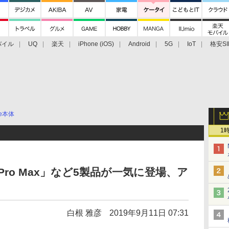
バイル
UQ
楽天
iPhone (iOS)
Android
5G
IoT
格安SI
アクセサリー
業界動向
法人向け
最新技術/その他
ne本体
1
o/11 Pro Max」など5製品が一気に登場、ア
白根 雅彦
2019年9月11日 07:31