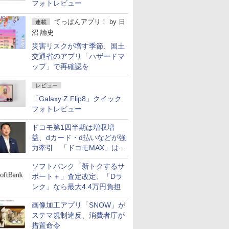
フォトレビュー
てっぱんアプリ！
by
日
連載
沼 諭史
災害リスクが増す季節、国土
交通省のアプリ「ハザードマ
ップ」で再確認を
レビュー
「Galaxy Z Flip8」クイック
フォトレビュー
ドコモ第1四半期は増収増
益、dカード・d払いなどが強
力牽引 「ドコモMAX」は
400万契約突破
ソフトバンク「新トクするサ
ポート＋」査定改定、「Dラ
ンク」なら最大4.4万円負担
画像加工アプリ「SNOW」が
ステマ規制違反、消費者庁が
措置命令