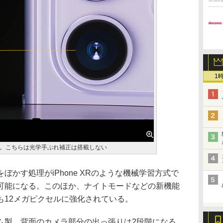
1
。こちらは光学手ぶれ補正は搭載しない
かす処理がiPhone XRのような機械学習方式で
可能になる。このほか、ナイトモードなどの新機能
も12メガピクセルに強化されている。
製。背面のカメラ部分の出っ張りは2段階になる