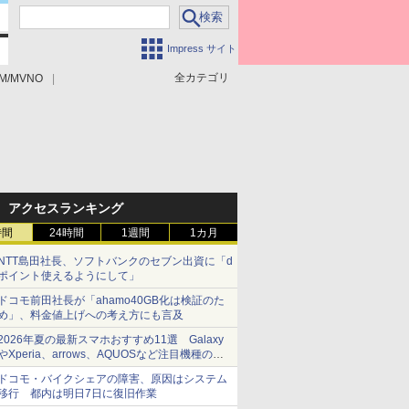
Impress サイト
全カテゴリ
M/MVNO
アクセスランキング
時間
24時間
1週間
1カ月
NTT島田社長、ソフトバンクのセブン出資に「d
ポイント使えるようにして」
ドコモ前田社長が「ahamo40GB化は検証のた
め」、料金値上げへの考え方にも言及
2026年夏の最新スマホおすすめ11選 Galaxy
やXperia、arrows、AQUOSなど注目機種の特
徴は
ドコモ・バイクシェアの障害、原因はシステム
移行 都内は明日7日に復旧作業