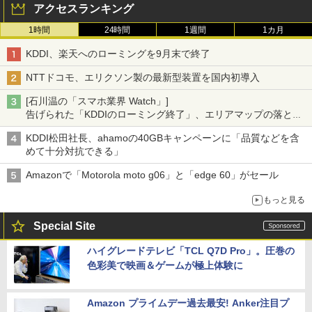
アクセスランキング
1時間
24時間
1週間
1カ月
KDDI、楽天へのローミングを9月末で終了
NTTドコモ、エリクソン製の最新型装置を国内初導入
[石川温の「スマホ業界 Watch」]
告げられた「KDDIのローミング終了」、エリアマップの落とし
穴と楽天モバイルの課題
KDDI松田社長、ahamoの40GBキャンペーンに「品質などを含
めて十分対抗できる」
Amazonで「Motorola moto g06」と「edge 60」がセール
もっと見る
Special Site
ハイグレードテレビ「TCL Q7D Pro」。圧巻の
色彩美で映画＆ゲームが極上体験に
Amazon プライムデー過去最安! Anker注目プ