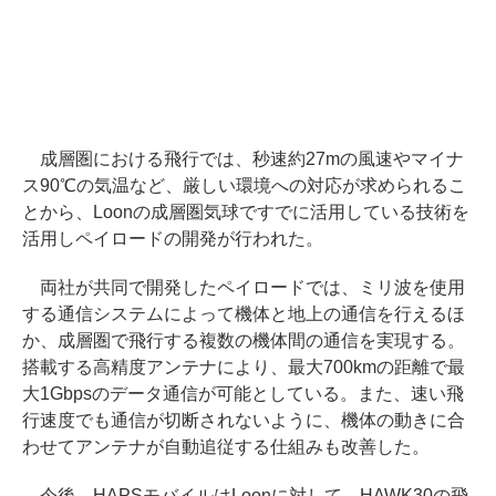
成層圏における飛行では、秒速約27mの風速やマイナ
ス90℃の気温など、厳しい環境への対応が求められるこ
とから、Loonの成層圏気球ですでに活用している技術を
活用しペイロードの開発が行われた。
両社が共同で開発したペイロードでは、ミリ波を使用
する通信システムによって機体と地上の通信を行えるほ
か、成層圏で飛行する複数の機体間の通信を実現する。
搭載する高精度アンテナにより、最大700kmの距離で最
大1Gbpsのデータ通信が可能としている。また、速い飛
行速度でも通信が切断されないように、機体の動きに合
わせてアンテナが自動追従する仕組みも改善した。
今後、HAPSモバイルはLoonに対して、HAWK30の飛