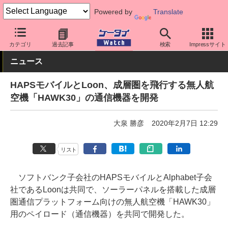
Powered by
Translate
ケータイ Watch
キャリア
ソフトバンク
ネットワーク/技術
カテゴリ
過去記事
検索
Impressサイト
ニュース
HAPSモバイルとLoon、成層圏を飛行する無人航
空機「HAWK30」の通信機器を開発
大泉 勝彦
2020年2月7日 12:29
リスト
ソフトバンク子会社のHAPSモバイルとAlphabet子会
社であるLoonは共同で、ソーラーパネルを搭載した成層
圏通信プラットフォーム向けの無人航空機「HAWK30」
用のペイロード（通信機器）を共同で開発した。