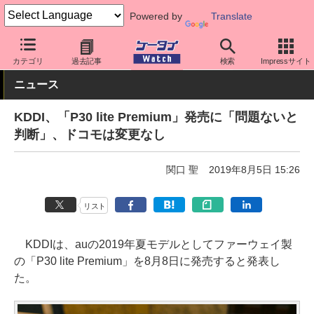
Powered by
Translate
ケータイ Watch
OS
Android
ファーウェイ
カテゴリ
過去記事
検索
Impressサイト
ニュース
KDDI、「P30 lite Premium」発売に「問題ないと
判断」、ドコモは変更なし
関口 聖
2019年8月5日 15:26
リスト
KDDIは、auの2019年夏モデルとしてファーウェイ製
の「P30 lite Premium」を8月8日に発売すると発表し
た。