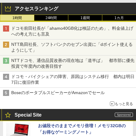
アクセスランキング
1時間
24時間
1週間
1カ月
ドコモ前田社長が「ahamo40GB化は検証のため」、料金値上げ
への考え方にも言及
NTT島田社長、ソフトバンクのセブン出資に「dポイント使える
ようにして」
NTTドコモ、通信品質改善の現在地は「道半ば」 都市部に優先
投資で年度内の改善目指す
ドコモ・バイクシェアの障害、原因はシステム移行 都内は明日
7日に復旧作業
BoseのポータブルスピーカーがAmazonでセール
もっと見る
Special Site
お値段そのままでメモリ倍増！メモリ32GBの
「お得なゲーミングノート」