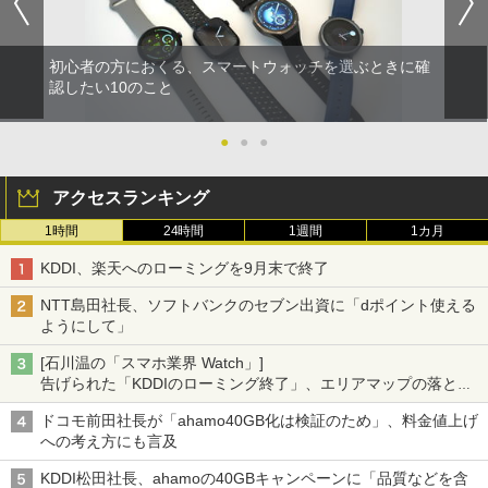
初心者の方におくる、スマートウォッチを選ぶときに確
認したい10のこと
●
●
●
アクセスランキング
1時間
24時間
1週間
1カ月
KDDI、楽天へのローミングを9月末で終了
NTT島田社長、ソフトバンクのセブン出資に「dポイント使える
ようにして」
[石川温の「スマホ業界 Watch」]
告げられた「KDDIのローミング終了」、エリアマップの落とし
穴と楽天モバイルの課題
ドコモ前田社長が「ahamo40GB化は検証のため」、料金値上げ
への考え方にも言及
KDDI松田社長、ahamoの40GBキャンペーンに「品質などを含