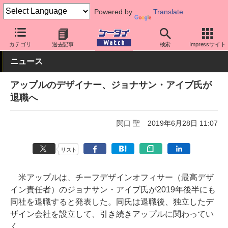
Powered by
Translate
ケータイ Watch
業界動向
Apple
カテゴリ
過去記事
検索
Impressサイト
ニュース
アップルのデザイナー、ジョナサン・アイブ氏が
退職へ
関口 聖
2019年6月28日 11:07
リスト
米アップルは、チーフデザインオフィサー（最高デザ
イン責任者）のジョナサン・アイブ氏が2019年後半にも
同社を退職すると発表した。同氏は退職後、独立したデ
ザイン会社を設立して、引き続きアップルに関わってい
く。