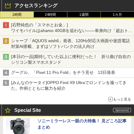
アクセスランキング
1時間
24時間
1週間
1カ月
[石野純也の「スマホとお金」]
ワイモバイルはahamo 40GBを追わない――単身向け「超おトク
割」の安さと1年限定の注意点
シャープ「AQUOS wish6」発表、120Hz対応大画面や迷惑電話
対策AI搭載、まずはソフトバンクの法人向け
[本日の一品]期待していた以上に便利だった！ 折り曲げ自在の
シリコン製スマホスタンド
グーグル、「Pixel 11 Pro Fold」をチラ見せ 13日発表
[みんなのケータイ]OPPO Find X9 Ultraでロンドンを撮ってき
た。作例とともに魅力を紹介
もっと見る
Special Site
ソニーミラーレス一眼の大特集！ 見どころ記事
まとめ