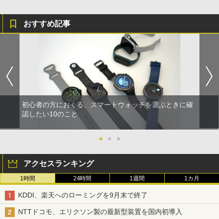
おすすめ記事
初心者の方におくる、スマートウォッチを選ぶときに確
認したい10のこと
●
●
●
アクセスランキング
1時間
24時間
1週間
1カ月
KDDI、楽天へのローミングを9月末で終了
NTTドコモ、エリクソン製の最新型装置を国内初導入