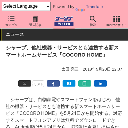
Powered by
Translate
ケータイ Watch
アプリ・サービス
AI
カテゴリ
過去記事
検索
Impressサイト
ニュース
シャープ、他社機器・サービスとも連携する新ス
マートホームサービス「COCORO HOME」
太田 亮三
2019年5月20日 12:07
リスト
シャープは、白物家電やスマートフォンをはじめ、他
社の機器・サービスとも連携する新スマートホームサー
ビス「COCORO HOME」を5月24日から開始する。対応
するスマートフォンアプリは無料でダウンロードでき
る。Android版は5月24日から、iOS版は今夏に提供され