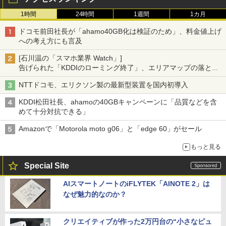
1時間
24時間
1週間
1カ月
ドコモ前田社長が「ahamo40GB化は検証のため」、料金値上げ
への考え方にも言及
[石川温の「スマホ業界 Watch」]
告げられた「KDDIのローミング終了」、エリアマップの落とし
穴と楽天モバイルの課題
NTTドコモ、エリクソン製の最新型装置を国内初導入
KDDI松田社長、ahamoの40GBキャンペーンに「品質などを含
めて十分対抗できる」
Amazonで「Motorola moto g06」と「edge 60」がセール
もっと見る
Special Site
AIスマートノートのiFLYTEK「AINOTE 2」は
なぜ魅力的なのか？
クリエイティブが作った2万円台の“小さなピュ