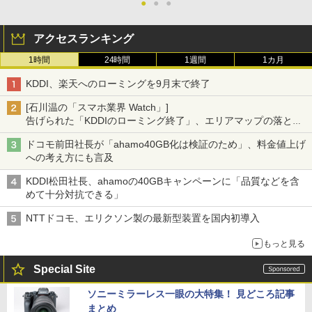
●
●
●
アクセスランキング
1時間
24時間
1週間
1カ月
KDDI、楽天へのローミングを9月末で終了
[石川温の「スマホ業界 Watch」]
告げられた「KDDIのローミング終了」、エリアマップの落とし
穴と楽天モバイルの課題
ドコモ前田社長が「ahamo40GB化は検証のため」、料金値上げ
への考え方にも言及
KDDI松田社長、ahamoの40GBキャンペーンに「品質などを含
めて十分対抗できる」
NTTドコモ、エリクソン製の最新型装置を国内初導入
もっと見る
Special Site
ソニーミラーレス一眼の大特集！ 見どころ記事
まとめ