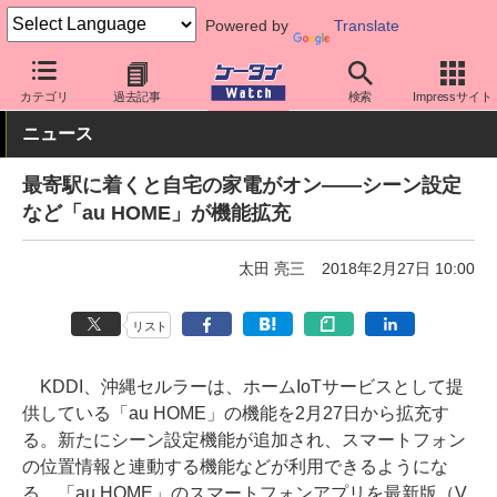
Powered by
Translate
ケータイ Watch
キャリア
au
アプリ・サービス
カテゴリ
過去記事
検索
Impressサイト
ニュース
最寄駅に着くと自宅の家電がオン――シーン設定
など「au HOME」が機能拡充
太田 亮三
2018年2月27日 10:00
リスト
KDDI、沖縄セルラーは、ホームIoTサービスとして提
供している「au HOME」の機能を2月27日から拡充す
る。新たにシーン設定機能が追加され、スマートフォン
の位置情報と連動する機能などが利用できるようにな
る。「au HOME」のスマートフォンアプリを最新版（V