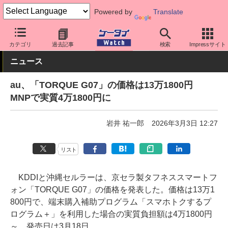
Powered by
Translate
ケータイ Watch
キャリア
au
京セラ
カテゴリ
過去記事
検索
Impressサイト
ニュース
au、「TORQUE G07」の価格は13万1800円
MNPで実質4万1800円に
岩井 祐一郎
2026年3月3日 12:27
リスト
KDDIと沖縄セルラーは、京セラ製タフネススマートフ
ォン「TORQUE G07」の価格を発表した。価格は13万1
800円で、端末購入補助プログラム「スマホトクするプ
ログラム＋」を利用した場合の実質負担額は4万1800円
～。発売日は3月18日。