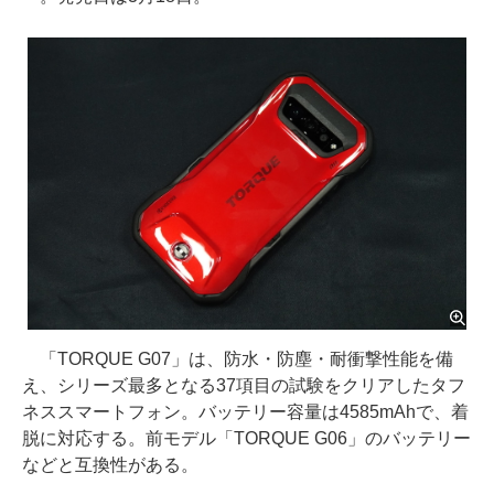
「TORQUE G07」は、防水・防塵・耐衝撃性能を備
え、シリーズ最多となる37項目の試験をクリアしたタフ
ネススマートフォン。バッテリー容量は4585mAhで、着
脱に対応する。前モデル「TORQUE G06」のバッテリー
などと互換性がある。