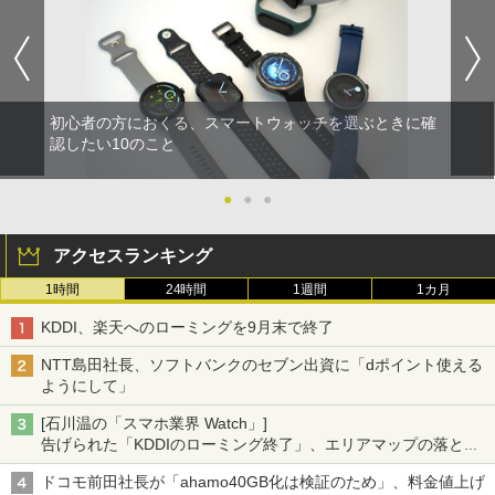
初心者の方におくる、スマートウォッチを選ぶときに確
認したい10のこと
●
●
●
アクセスランキング
1時間
24時間
1週間
1カ月
KDDI、楽天へのローミングを9月末で終了
NTT島田社長、ソフトバンクのセブン出資に「dポイント使える
ようにして」
[石川温の「スマホ業界 Watch」]
告げられた「KDDIのローミング終了」、エリアマップの落とし
穴と楽天モバイルの課題
ドコモ前田社長が「ahamo40GB化は検証のため」、料金値上げ