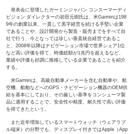
発表会に登壇したガーミンジャパン コンスーマーディ
ビジョン ダイレクターの岩田元樹氏は、米Garminは198
9年の創業以来、一貫して黒字経営を続ける手堅い企業
であることや、設計開発から製造・販売までをすべて自
社で行う、今となっては珍しい垂直統合経営であるこ
と、2008年以降はナビゲーション市場で世界シェア1位
など高い評価を得て、時価総額が1兆円を超えるなど、
業績や評価も好調に推移している企業であることを紹介
する。
米Garminは、高級自動車メーカーを含む自動車や、航
空機、船舶などへのGPS・ナビゲーション機器のOEM供
給を基本にしており、その厳しい基準をコンシューマ製
品に適用することで、安全性や精度、耐久性で高い評価
を得てきたという。
また近年増加しているスマートウォッチ（ウェアラブ
ル端末）の分野でも、ディスプレイ付きではApple（App