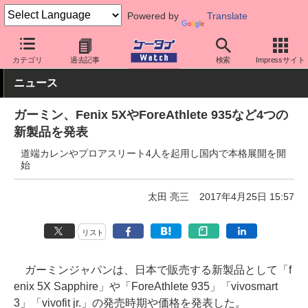
Powered by
Translate
ケータイ Watch
周辺機器/アクセサリー
ウェアラブル
スマート
カテゴリ
過去記事
検索
Impressサイト
ニュース
ガーミン、Fenix 5XやForeAthlete 935など4つの
新製品を発表
道端カレンやプロアスリート4人を起用し国内で本格展開を開
始
太田 亮三
2017年4月25日 15:57
リスト
ガーミンジャパンは、日本で販売する新製品として「f
enix 5X Sapphire」や「ForeAthlete 935」「vivosmart
3」「vivofit jr.」の発売時期や価格を発表した。