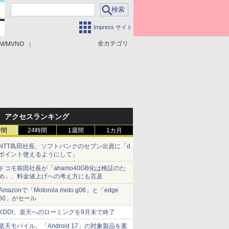
Impress サイト
全カテゴリ
M/MVNO
アクセスランキング
時間
24時間
1週間
1カ月
NTT島田社長、ソフトバンクのセブン出資に「d
ポイント使えるようにして」
ドコモ前田社長が「ahamo40GB化は検証のた
め」、料金値上げへの考え方にも言及
Amazonで「Motorola moto g06」と「edge
60」がセール
KDDI、楽天へのローミングを9月末で終了
楽天モバイル、「Android 17」の対象製品を案