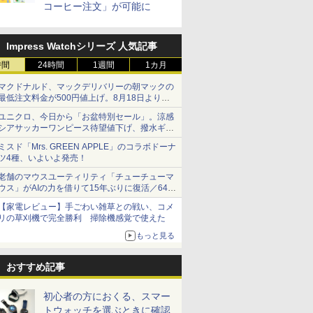
コーヒー注文」が可能に
Impress Watchシリーズ 人気記事
時間
24時間
1週間
1カ月
マクドナルド、マックデリバリーの朝マックの
最低注文料金が500円値上げ。8月18日より
1,500円から受付
ユニクロ、今日から「お盆特別セール」。涼感
シアサッカーワンピース待望値下げ、撥水ギア
ショーツは1990円に
ミスド「Mrs. GREEN APPLE」のコラボドーナ
ツ4種、いよいよ発売！
老舗のマウスユーティリティ「チューチューマ
ウス」がAIの力を借りて15年ぶりに復活／64bit
化、Windows 10/11、「Chrome」も走り回
【家電レビュー】手ごわい雑草との戦い、コメ
る。復活記念で2026年末まで500円
リの草刈機で完全勝利 掃除機感覚で使えた
もっと見る
おすすめ記事
初心者の方におくる、スマー
トウォッチを選ぶときに確認