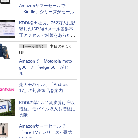
Amazonサマーセールで
「Kindle」シリーズがセール
KDDI松田社長、762万人に影
響したISP向けメール基盤不
正アクセスで対策をあらため
て説明
本日のPICK
【セール情報】
UP
Amazonで「Motorola moto
g06」と「edge 60」がセー
ル
楽天モバイル、「Android
17」の対象製品を案内
KDDIの第1四半期決算は増収
増益、モバイル収入も増益に
貢献
Amazonサマーセールで
「Fire TV」シリーズが最大