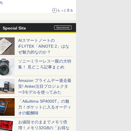
内
もっと見る
Special Site
AIスマートノートの
iFLYTEK「AINOTE 2」はな
ぜ魅力的なのか？
ソニーミラーレス一眼の大特
集！ 見どころ記事まとめ
Amazon プライムデー過去最
安! Anker注目プロジェクタ
ー3モデルを使ってみた
「A&ultima SP4000T」の魅
力！ポケットに入るオーディ
オの醍醐味
お値段そのままでメモリ倍
増！メモリ32GBの「お得な