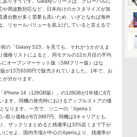
ありそうです。Galaxyシリーズは、グローバルに
a対応や周波数対応など、日本向けのカスタマイズが加
流通台数が多く需要も高いため、いざとなれば海外
は、リセールバリューを底上げしていると言えるで
の「Galaxy S23」を見ても、それがうかがえま
り価格リストによると、同モデルの12カ月目の平均
デルにオープンマーケット版（SIMフリー版）はな
au版が13万6330円で販売されていました。1年で、お
とが分かります。
Phone 14（128GB版）」の128GBが1年後に6万
ています。同機の発売時におけるアップルストアの価
%となります。一方で、ソニーの「Xperia 1
の買い取り価格が6万3997円。同機は3キャリアとも、
り、ザックリまとめると残価率は33%近くまで下が
ないにせよ、国内市場が中心のXperiaより、残価率が