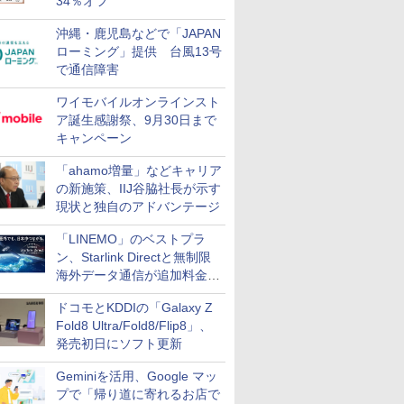
34％オフ
沖縄・鹿児島などで「JAPAN
ローミング」提供 台風13号
で通信障害
ワイモバイルオンラインスト
ア誕生感謝祭、9月30日まで
キャンペーン
「ahamo増量」などキャリア
の新施策、IIJ谷脇社長が示す
現状と独自のアドバンテージ
「LINEMO」のベストプラ
ン、Starlink Directと無制限
海外データ通信が追加料金な
しに
ドコモとKDDIの「Galaxy Z
Fold8 Ultra/Fold8/Flip8」、
発売初日にソフト更新
Geminiを活用、Google マッ
プで「帰り道に寄れるお店で