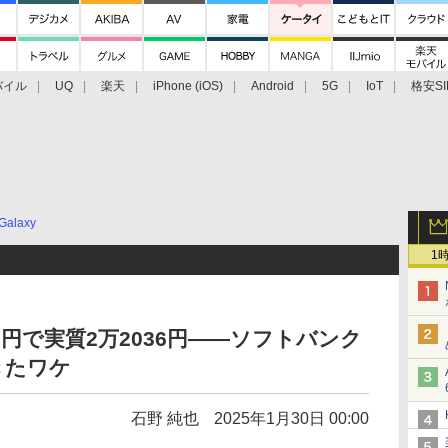
バイル
UQ
楽天
iPhone (iOS)
Android
5G
IoT
格安SI
アクセサリー
業界動向
法人向け
最新技術/その他
Galaxy
1
月額3円で実質2万2036円――ソフトバンク
きたワケ
石野 純也
2025年1月30日 00:00