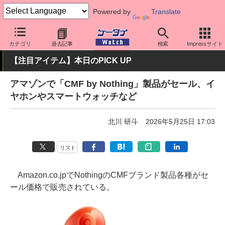
Powered by
Translate
ケータイ Watch
周辺機器/アクセサリー
オーディオ
カテゴリ
過去記事
検索
Impressサイト
【注目アイテム】本日のPICK UP
アマゾンで「CMF by Nothing」製品がセール、イ
ヤホンやスマートウォッチなど
北川 研斗
2026年5月25日 17:03
リスト
Amazon.co.jpでNothingのCMFブランド製品各種がセ
ール価格で販売されている。