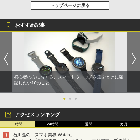
トップページに戻る
おすすめ記事
初心者の方におくる、スマートウォッチを選ぶときに確
認したい10のこと
●
●
●
アクセスランキング
1時間
24時間
1週間
1カ月
[石川温の「スマホ業界 Watch」]