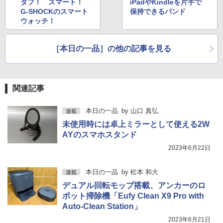
タフ！ スマート！
iPadやKindleを片手で
G-SHOCKのスマート
保持できるバンド
ウォッチ！
［本日の一品］の他の記事を見る
関連記事
本日の一品
by
山口 真弘
連載
未使用時には卓上ミラーとして使える2W
AYのスマホスタンド
2023年6月22日
本日の一品
by
松本 和大
連載
デュアル回転モップ搭載、アンカーのロ
ボット掃除機「Eufy Clean X9 Pro with
Auto-Clean Station」
2023年6月21日