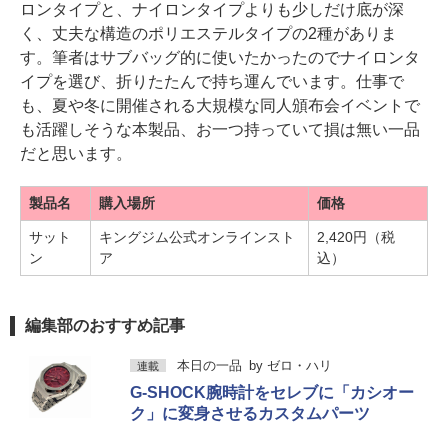
ロンタイプと、ナイロンタイプよりも少しだけ底が深
く、丈夫な構造のポリエステルタイプの2種がありま
す。筆者はサブバッグ的に使いたかったのでナイロンタ
イプを選び、折りたたんで持ち運んでいます。仕事で
も、夏や冬に開催される大規模な同人頒布会イベントで
も活躍しそうな本製品、お一つ持っていて損は無い一品
だと思います。
製品名
購入場所
価格
サット
キングジム公式オンラインスト
2,420円（税
ン
ア
込）
編集部のおすすめ記事
本日の一品
by
ゼロ・ハリ
連載
G-SHOCK腕時計をセレブに「カシオー
ク」に変身させるカスタムパーツ