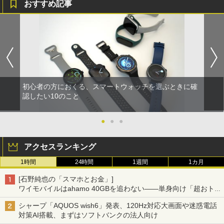
おすすめ記事
初心者の方におくる、スマートウォッチを選ぶときに確
認したい10のこと
●
●
●
アクセスランキング
1時間
24時間
1週間
1カ月
[石野純也の「スマホとお金」]
ワイモバイルはahamo 40GBを追わない――単身向け「超おトク
割」の安さと1年限定の注意点
シャープ「AQUOS wish6」発表、120Hz対応大画面や迷惑電話
対策AI搭載、まずはソフトバンクの法人向け