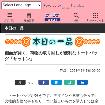
Powered by
Translate
ケータイ Watch
周辺機器/アクセサリー
その他
カテゴリ
過去記事
検索
Impressサイト
本日の一品
側面が開く、荷物の取り回しが便利なトートバッ
グ「サットン」
TAG
2023年7月5日 00:00
リスト
トートバッグが好きです。デザインや素材も色々で、
比較的安価な事もあり、つい新しいものを購入しては余