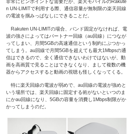
非常にピンポイントな需要だが、楽天モバイルのRakute
n UN-LIMITで利用する際、通信容量が無制限の楽天回線
の電波を掴みっぱなしにできることだ。
Rakuten UN-LIMITの場合、バンド固定がなければ、電
波の強さによってはパートナー回線（au回線）につなが
ってしまい、月間5GBの高速通信という制約にぶつかっ
てしまう。au回線で月間5GBを超えても最大1Mbpsの通
信はできるので、全く通信できないわけではないが、動
画を高画質で見ることはできなくなり、まして複数の機
器からアクセスすると動画の視聴も怪しくなってくる。
特に楽天回線の電波が弱めで、au回線の電波が強めと
いう場所では、楽天回線に固定する術がないといつのま
にかau回線になり、5GBの容量を消費し1Mbps制限がか
かってしまうのだ。