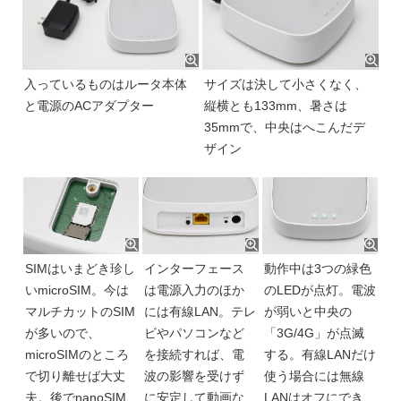
入っているものはルータ本体
サイズは決して小さくなく、
と電源のACアダプター
縦横とも133mm、暑さは
35mmで、中央はへこんだデ
ザイン
SIMはいまどき珍し
インターフェース
動作中は3つの緑色
いmicroSIM。今は
は電源入力のほか
のLEDが点灯。電波
マルチカットのSIM
には有線LAN。テレ
が弱いと中央の
が多いので、
ビやパソコンなど
「3G/4G」が点滅
microSIMのところ
を接続すれば、電
する。有線LANだけ
で切り離せば大丈
波の影響を受けず
使う場合には無線
夫。後でnanoSIM
に安定して動画な
LANはオフにでき、