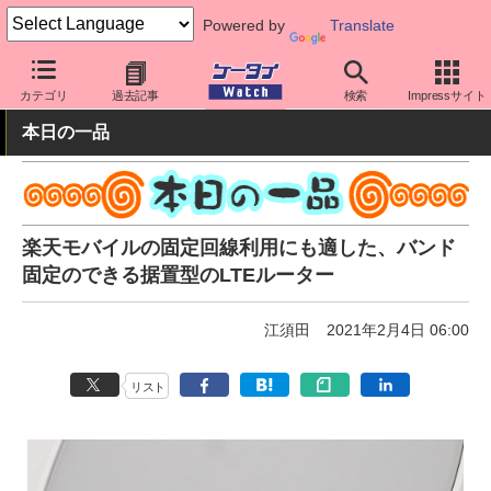
Powered by
Translate
ケータイ Watch
周辺機器/アクセサリー
その他
カテゴリ
過去記事
検索
Impressサイト
本日の一品
楽天モバイルの固定回線利用にも適した、バンド
固定のできる据置型のLTEルーター
江須田
2021年2月4日 06:00
リスト