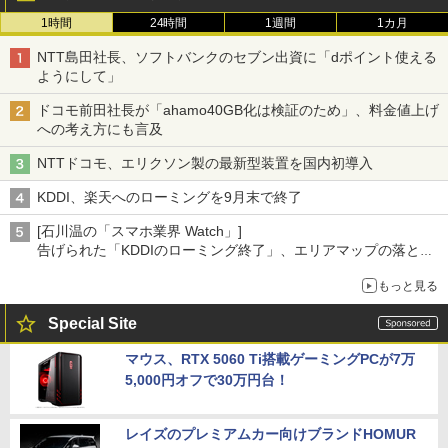
1時間
24時間
1週間
1カ月
NTT島田社長、ソフトバンクのセブン出資に「dポイント使える
ようにして」
ドコモ前田社長が「ahamo40GB化は検証のため」、料金値上げ
への考え方にも言及
NTTドコモ、エリクソン製の最新型装置を国内初導入
KDDI、楽天へのローミングを9月末で終了
[石川温の「スマホ業界 Watch」]
告げられた「KDDIのローミング終了」、エリアマップの落とし
穴と楽天モバイルの課題
もっと見る
Special Site
マウス、RTX 5060 Ti搭載ゲーミングPCが7万
5,000円オフで30万円台！
レイズのプレミアムカー向けブランドHOMUR