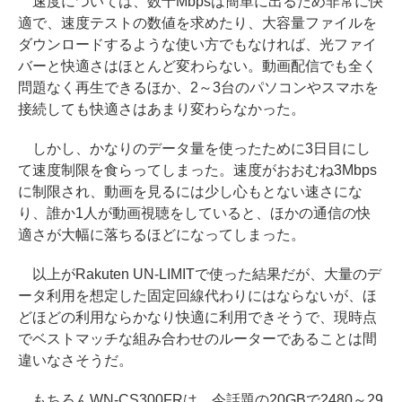
速度については、数十Mbpsは簡単に出るため非常に快
適で、速度テストの数値を求めたり、大容量ファイルを
ダウンロードするような使い方でもなければ、光ファイ
バーと快適さはほとんど変わらない。動画配信でも全く
問題なく再生できるほか、2～3台のパソコンやスマホを
接続しても快適さはあまり変わらなかった。
しかし、かなりのデータ量を使ったために3日目にし
て速度制限を食らってしまった。速度がおおむね3Mbps
に制限され、動画を見るには少し心もとない速さにな
り、誰か1人が動画視聴をしていると、ほかの通信の快
適さが大幅に落ちるほどになってしまった。
以上がRakuten UN-LIMITで使った結果だが、大量のデ
ータ利用を想定した固定回線代わりにはならないが、ほ
どほどの利用ならかなり快適に利用できそうで、現時点
でベストマッチな組み合わせのルーターであることは間
違いなさそうだ。
もちろんWN-CS300FRは、今話題の20GBで2480～29