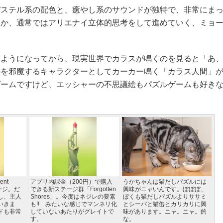
ステル系の配色と、癒やし系のサウンドが独特で、非常にまっ
なか、通常ではアリエナイ立体的思考をして進めていく、ミョ
ようになってから、現実世界でカラスが鳴くのを見ると「あ、
のを邪魔するキャラクターとしてカーカー鳴く「カラス人間」
ゲームですけど、エッシャーの不思議絵もパズルゲームも好き
nt
アプリ内課金（200円）で購入
うかちゃんは猫だしパズルには
テージ。だ
できる新ステージ群「Forgotten
興味がニャいんです。ぼぼぼ、
し、主人
Shores」。今度はネジレの要素
ぼくも猫だしパズルよりササミ
いきま
も!! みたいな感じでマンネリ化
とシーバと猫缶とカリカリに興
ドも非常
していないあたりがグレイトで
味があります。ニャ。ニャ。的
す。
な。