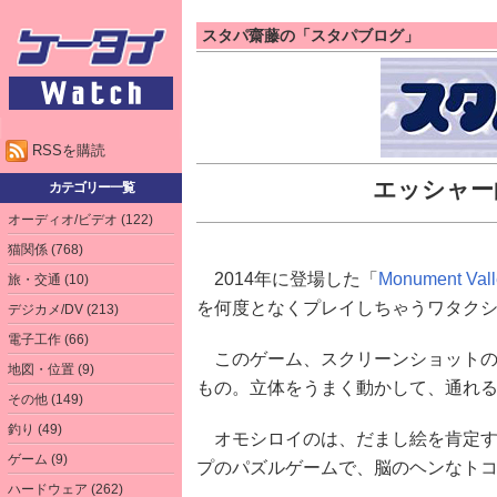
スタパ齋藤の「スタパブログ」
RSSを購読
エッシャー的
カテゴリー一覧
オーディオ/ビデオ (122)
猫関係 (768)
2014年に登場した「
Monument Vall
旅・交通 (10)
を何度となくプレイしちゃうワタク
デジカメ/DV (213)
電子工作 (66)
このゲーム、スクリーンショットの
地図・位置 (9)
もの。立体をうまく動かして、通れる
その他 (149)
釣り (49)
オモシロイのは、だまし絵を肯定す
ゲーム (9)
プのパズルゲームで、脳のヘンなト
ハードウェア (262)