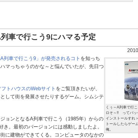
A列車で行こう9にハマる予定
201
「A列車で行こう9」が発売されるコト
を知っち
～ハマっちゃうのかな～と悩んでいたが、先日つ
ソフトハウスのWebサイト
をご覧頂きたいが、
心として街を発展させたりするゲーム。シムシテ
くぅ～A列車で行こ
ロそ～!! ってパ
ョンとなるA列車で行こう（1985年）からの
インストールすれ
トールしたらゲー
好き。最初のバージョンには感動しましたよ。
俺。
、街に建物ができてくる。コンピュータのなかの