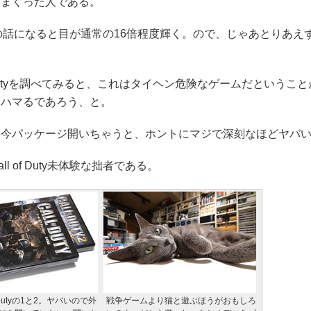
きまくった人である。
utyの話になると目が通常の16倍程度輝く。ので、じゃあとりあ
f Dutyを調べてみると、これはタイヘン危険なゲームだというこ
もハマるであろう、と。
今パッケージ開いちゃうと、ホントにマジで深刻なほどヤバい
of Duty未体験な拙者である。
f Dutyの1と2。ヤバいので外
戦争ゲームより猫と遊ぶほうがおもしろ