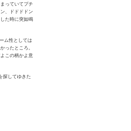
まっていてプチ
ドン、ドドドドン
をした時に突如鳴
。
ゲーム性としては
しかったところ。
だよこの柄かよ意
）を探してゆきた