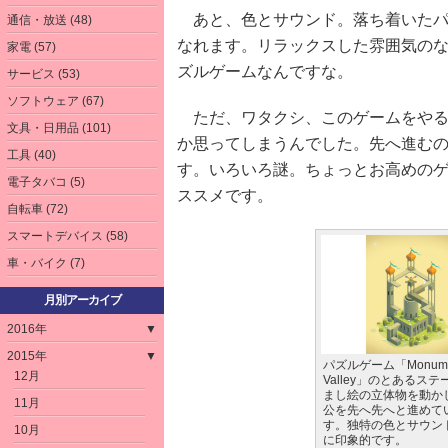
あと、色とサウンド。落ち着いたパ
通信・放送 (48)
なれます。リラックスした雰囲気の
家電 (57)
ズルゲームなんですな。
サービス (53)
ソフトウェア (67)
ただ、ワタクシ、このゲームをやる
文具・日用品 (101)
か思ってしまうんでした。先へ進む
工具 (40)
す。いろいろ謎。ちょっとお高めの
電子タバコ (5)
ススメです。
自転車 (72)
スマートデバイス (58)
車・バイク (7)
月別アーカイブ
2016年
▼
2015年
▼
パズルゲーム「Monume
12月
Valley」のとあるス
まし絵の立体物を動か
11月
公を先へ先へと進めて
す。独特の色とサウン
10月
に印象的です。