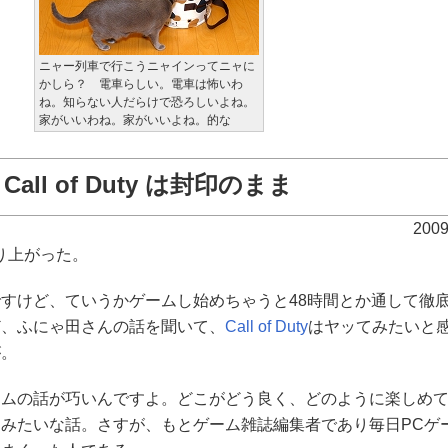
ニャー列車で行こうニャインってニャに
かしら？ 電車らしい。電車は怖いわ
ね。知らない人だらけで恐ろしいよね。
家がいいわね。家がいいよね。的な
Call of Duty は封印のまま
200
り上がった。
すけど、ていうかゲームし始めちゃうと48時間とか通して徹
ど、ふにゃ田さんの話を聞いて、
Call of Duty
はヤッてみたいと
が。
ムの話が巧いんですよ。どこがどう良く、どのように楽しめて
みたいな話。さすが、もとゲーム雑誌編集者であり毎日PCゲ