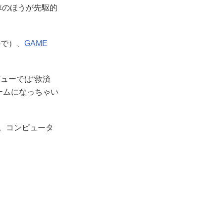
車のほうが先駆的
で）、
GAME
ューでは“救済
ームになっちゃい
。コンピュータ