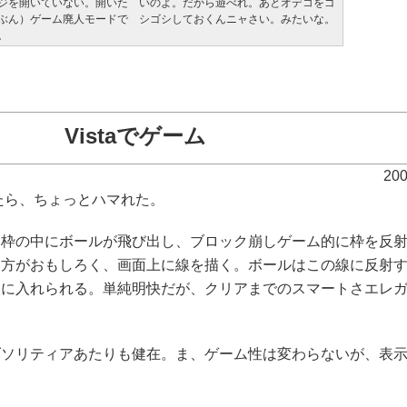
ジを開いていない。開いた
いのよ。だから遊べれ。あとオデコをゴ
ぶん）ゲーム廃人モードで
シゴシしておくんニャさい。みたいな。
。
Vistaでゲーム
20
みたら、ちょっとハマれた。
枠の中にボールが飛び出し、ブロック崩しゲーム的に枠を反射
き方がおもしろく、画面上に線を描く。ボールはこの線に反射
穴に入れられる。単純明快だが、クリアまでのスマートさエレ
。
ソリティアあたりも健在。ま、ゲーム性は変わらないが、表示
。