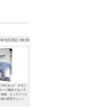
0年3月29日 06:00
う9だゼぇ!! オモシ
ッケージ眺めてないで
＞拙者。だってインス
ム漬け必至だしぃ＞