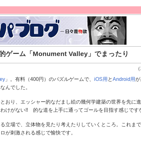
ゲーム「Monument Valley」でまったり
（2
ey
」。有料（400円）のパズルゲームで、
iOS用
と
Android用
が
シなんでした。
とおり、エッシャー的なだまし絵の幾何学建築の世界を先に進
わけがない!! 的な道を上手に通ってゴールを目指す感じです
る立場で、立体物を見たり考えたりしていくところ。これまで
コロが刺激される感じで愉快です。