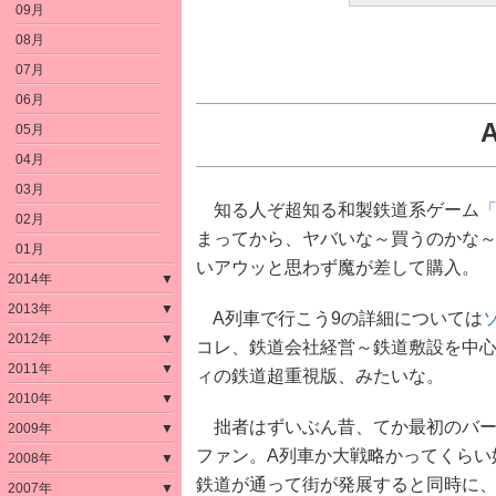
09月
08月
07月
06月
05月
04月
03月
知る人ぞ超知る和製鉄道系ゲーム
02月
まってから、ヤバいな～買うのかな
01月
いアウッと思わず魔が差して購入。
2014年
▼
2013年
▼
A列車で行こう9の詳細については
2012年
▼
コレ、鉄道会社経営～鉄道敷設を中
2011年
▼
ィの鉄道超重視版、みたいな。
2010年
▼
拙者はずいぶん昔、てか最初のバージ
2009年
▼
ファン。A列車か大戦略かってくらい
2008年
▼
鉄道が通って街が発展すると同時に
2007年
▼