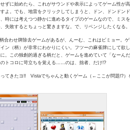
せずに始めたら、これがサウンドや表示によってゲーム性が高
ですよ。でも、地雷をクリックしてしまうと、ドン、ドンドン
く、時には考えつつ静かに進めるタイプのゲームなので、ミス
か、失敗するとちょっと驚きますな。で、リベンジしたくなる
海ライクな柄合わせ牌除去ゲームがあるが、んーむ、これはビミョー。
ザイン（柄）が非常にわかりにくい。フツーの麻雀牌にして欲
柄に。この独創的過ぎる柄だと、ゲームを進めていて「なーん
のトコロに苛立ちを覚える……のは、拙者、だけ!?
きたヨ!! Vistaでちゃんと動くゲーム（←ここが問題!?