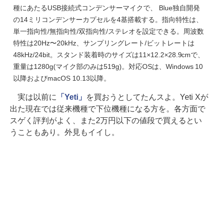
種にあたるUSB接続式コンデンサーマイクで、 Blue独自開発
の14ミリコンデンサーカプセルを4基搭載する。指向特性は、
単一指向性/無指向性/双指向性/ステレオを設定できる。周波数
特性は20Hz〜20kHz、サンプリングレート/ビットレートは
48kHz/24bit。スタンド装着時のサイズは11×12.2×28.9cmで、
重量は1280g(マイク部のみは519g)。対応OSは、Windows 10
以降およびmacOS 10.13以降。
実は以前に
「Yeti」
を買おうとしてたんスよ。Yeti Xが
出た現在では従来機種で下位機種になる方を。各方面で
スゲく評判がよく、また2万円以下の値段で買えるとい
うこともあり。外見もイイし。