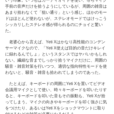
いう印象。いつもはカーディオイドを使い、専らマイク
手前の音声だけを拾うようにしているが、周囲の雑音は
あまり拾わなくて「狙い通り」という感じ。ほかのモー
ドはほとんど使わないが、ステレオモードではけっこう
シッカリしたステレオ感が得られるのにチョイと驚い
た。
老婆心から言えば、Yeti Xはかなり高性能のコンデン
サーマイクなので、「Yeti X使えば目的の音だけキレイ
に録れるんでしょ」というスタンスではヤバいかもしれ
ない。繊細な音までしっかり拾うマイクだけに、周囲の
騒音・雑音対策を行いつつ、適切な指向特性モードを使
わないと、騒音・雑音も拾われてしまうのであった。
たとえば、キーボードの周囲にYeti Xを置いてビデオ
会議用マイクとして使い、時々キーボードを叩いたりす
ると、キーボードを叩いた音もその振動も、Yeti Xが拾
ってしまう。マイクの向きやキーボードを叩く強さに気
をつけたり、あるいはYeti Xをショックマウントに取り