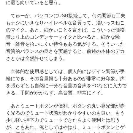
に最も向いていると思う。
てゅーか、パソコンにUSB接続して、何の調節も工夫
もナシにいきなりハイレベルな音質って、凄いっスねこ
のマイク。あと、細かいことを言えば、こういった価格
帯より上のコンデンサーマイクと比べると、細かな騒
音・雑音を拾いにくい特性もある気がする。そういった
音質的バランスの良さを実感すると、前述の本体のデカ
さとかは全然許せてしまう。
全体的な使用感としては、個人的にはゲイン調節が手
軽にでき、その音量幅も十分あるのが非常に好印象。声
を張らずとも自然に十分な音量の音声をPCなどに入力で
きる。手間がかからず、高音質。非常にイイ。
あとミュートボタンが便利。ボタンの丸い発光部が赤
く光るのでミュート状態がわかりやすいのも良い。もう
少し軽い押下力でミュートできたらより便利とは思う
が、ともあれ、俺としてはやはり、ミュートボタンとゲ