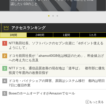
認したい10のこと
●
●
●
アクセスランキング
1時間
24時間
1週間
1カ月
NTT島田社長、ソフトバンクのセブン出資に「dポイント使える
ようにして」
ドコモ前田社長が「ahamo40GB化は検証のため」、料金値上げ
への考え方にも言及
NTTドコモ、通信品質改善の現在地は「道半ば」 都市部に優先
投資で年度内の改善目指す
ドコモ・バイクシェアの障害、原因はシステム移行 都内は明日
7日に復旧作業
BoseのホームオーディオがAmazonでセール
もっと見る