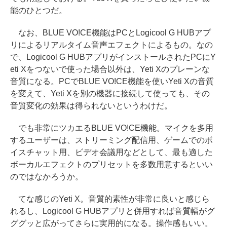
能のひとつだ。
なお、BLUE VO!CE機能はPCとLogicool G HUBアプ
リによるリアルタイム音声エフェクトによるもの。なの
で、Logicool G HUBアプリがインストールされたPCにY
eti Xをつないで使った場合以外は、Yeti Xのプレーンな
音質になる。PCでBLUE VO!CE機能を使いYeti Xの音質
を変えて、Yeti Xを別の機器に接続して使っても、その
音質変化の効果は得られないというわけだ。
でも非常にツカエるBLUE VO!CE機能。マイクを多用
するユーザーは、ストリーミング配信用、ゲームでのボ
イスチャット用、ビデオ会議用などとして、最も適した
ボーカルエフェクトのプリセットを多数用意するといい
のではなかろうか。
てな感じのYeti X。音質的素性が非常に良いと感じら
れるし、Logicool G HUBアプリと併用すれば音質幅がグ
ググッと広がってさらに実用的になる。操作感もいい。