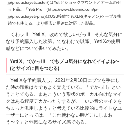
jp/products/yeticaster/)はYetiとショックマウントとアームのセ
ット品。「Yeti Pro」(https://www.bluemic.com/ja-
jp/products/yeti-pro/)はUSB接続でもXLR(キャノン)ケーブル接
続でも使える、より幅広い用途に対応した製品。
くわッ!!! Yeti X、改めて欲しいゼっ!!! そんな気分に
なり予約購入した次第。てなわけで以降、Yeti Xの使用
感などについて書いてみたい。
Yeti X、でかっ!!! でもプロ気分になれてイイよね〜
(とサイズに目をつむる)
Yeti Xを予約購入し、2021年2月18日にブツを手にし
た時の印象は今でもよく覚えている。「でかっ!!!」とい
うことである。まあこういう形状のボーカル向けなマイ
クはある程度デカかったりするが、「いい音のマイクを
ちょっと汎用しよう」と考えている比較的にライトなユ
ーザーにとっては、「これ使わない時どこにしまお
う〜？」と弱気になるサイズ感である。