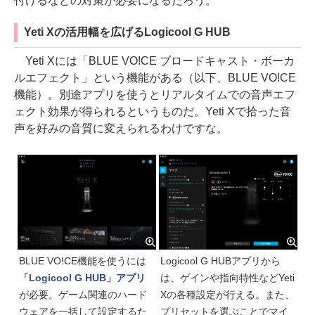
付けるなどの対策が必要になるだろう。
Yeti Xの活用幅を広げるLogicool G HUB
Yeti Xには「BLUE VO!CE ブロードキャスト・ボーカ
ルエフェクト」という機能がある（以下、BLUE VO!CE
機能）。別途アプリを使うとリアルタイムでの音声エフ
ェクト効果が得られるというものだ。Yeti Xで拾った音
声を好みの音質に変えられるわけですな。
BLUE VO!CE機能を使うには
Logicool G HUBアプリから
「Logicool G HUB」アプリ
は、ゲインや指向特性などYeti
が必要。ゲーム関連のハード
Xの各種設定が行える。また、
ウェアを一括して設定するた
プリセットを選ぶことでマイ