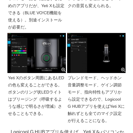
めのアプリだが、Yeti Xも設定
クの音質も変えられる。
できる（BLUE VO!CE機能を
使える）。別途インストール
が必要だ。
Yeti Xのボタン周囲にあるLED
ブレンドモード、ヘッドホン
の色も変えることができる。
音量調整モード、ゲイン調節
ボタンのリング状LEDライト
モード、指向特性もアプリか
はブリージング（呼吸するよ
ら設定できるので、Logicool
うな感じで明るさが増減）さ
G HUBアプリを使えばYeti Xに
せることもできる。
触れずとも全てのマイク設定
が行えることになる。
Logicool G HUBアプリを使えば、Yeti Xをパソコンか