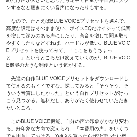
めだけ声が大きいと思ったら途中で音量が不自然にダウ
ンするなど聴きにくい音声になったりもする。
なので、たとえばBLUE VO!CEプリセットを選んで、
高度な設定はそのまま使い、ボイスEQだけイジって低音
を増して深みのある声にしたり、高音を増して聞き取り
やすくしたりなどすれば、ハードルが低い。BLUE VO!C
Eプリセットを使ってみて、「ここをもうちょっ
と……」というところだけ変えていくのが、BLUE VO!C
E機能の大きな利便という気がする。
先達の自作BLUE VO!CEプリセットをダウンロードし
て使えるのもイイですな。探してみると「そうそう、そ
ういう音質にしたかった」という自作プリセットがけっ
こう見つかる。無料だし、ありがたく使わせていただき
たいところ。
このBLUE VO!CE機能、自分の声の印象がかなり変わ
る。好印象な方向で変えられ、「本番用の声」をいくつ
でも用意しておける。Yeti Xを買ったらぜひ使いたい機