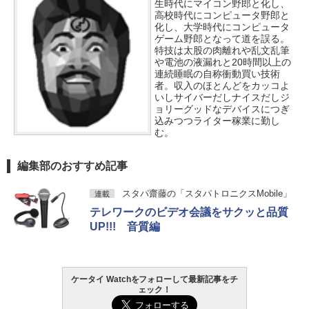
生時代にマイコン野郎と化し、
高校時代にコンピュータ野郎と
化し、大学時代にコンピュータ
ゲーム野郎となって道を誤る。
特技は太股の肉離れや乱文乱筆
や電池の液漏れと20時間以上の
連続睡眠の自称衝動買い技術
者。収入のほとんどをカッコよ
いしサイバーだしナイスだしジ
ョリーグッドなデバイスにつぎ
込みつつライター稼業に勤し
む。
編集部のおすすめ記事
スタパ齋藤の「スタパトロニクスMobile」
連載
テレワークのビデオ会議をサクッと品質
UP!!! 音質編
ケータイ Watchをフォローして最新記事をチ
ェック！