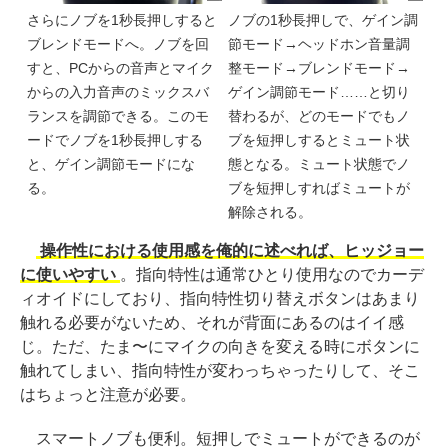
さらにノブを1秒長押しすると
ノブの1秒長押しで、ゲイン調
ブレンドモードへ。ノブを回
節モード→ヘッドホン音量調
すと、PCからの音声とマイク
整モード→ブレンドモード→
からの入力音声のミックスバ
ゲイン調節モード……と切り
ランスを調節できる。このモ
替わるが、どのモードでもノ
ードでノブを1秒長押しする
ブを短押しするとミュート状
と、ゲイン調節モードにな
態となる。ミュート状態でノ
る。
ブを短押しすればミュートが
解除される。
操作性における使用感を俺的に述べれば、ヒッジョー
に使いやすい
。指向特性は通常ひとり使用なのでカーデ
ィオイドにしており、指向特性切り替えボタンはあまり
触れる必要がないため、それが背面にあるのはイイ感
じ。ただ、たま〜にマイクの向きを変える時にボタンに
触れてしまい、指向特性が変わっちゃったりして、そこ
はちょっと注意が必要。
スマートノブも便利。短押しでミュートができるのが