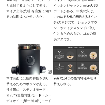
と正対するようにして使う。
イヤホンジャックとmicroUSB
マイク上部(先端)を音源に向け
ポートがある。中央の穴は、
るのは間違った使い方だ。
いわゆるSHURE規格(5/8イン
チ)のネジ穴で、ショックマウ
ントやマイクスタンドに取り
付けるためのもの。ゴムの簡
易フタ付き。
本体背面には指向特性を切り
Yeti Xは4つの指向特性を切り
替えるためのボタンがある。
替えられる。
押す毎に、ステレオモード→
オムニ(無指向性)モード→カー
ディオイド(単一指向性)モード