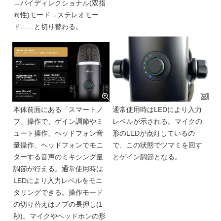
→バイディレクショナル(双指
向性)モード→ステレオモー
ド……と切り替わる。
本体前面にある「スマートノ
通常使用時はLEDにより入力
ブ」操作で、ゲイン調節やミ
レベルが示される。マイクの
ュート操作、ヘッドフォン音
形のLEDが点灯しているの
量操作、ヘッドフォンでモニ
で、この状態でツマミを回す
ターする音声のミキシング量
とゲイン調節となる。
調節が行える。通常使用時は
LEDにより入力レベルをモニ
タリングできる。操作モード
の切り替えはノブの長押し(1
秒)。マイクやヘッドホンの形