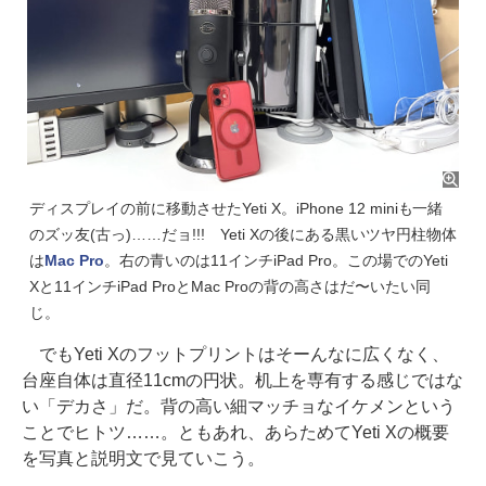
ディスプレイの前に移動させたYeti X。iPhone 12 miniも一緒
のズッ友(古っ)……だョ!!! Yeti Xの後にある黒いツヤ円柱物体
は
Mac Pro
。右の青いのは11インチiPad Pro。この場でのYeti
Xと11インチiPad ProとMac Proの背の高さはだ〜いたい同
じ。
でもYeti Xのフットプリントはそーんなに広くなく、
台座自体は直径11cmの円状。机上を専有する感じではな
い「デカさ」だ。背の高い細マッチョなイケメンという
ことでヒトツ……。ともあれ、あらためてYeti Xの概要
を写真と説明文で見ていこう。