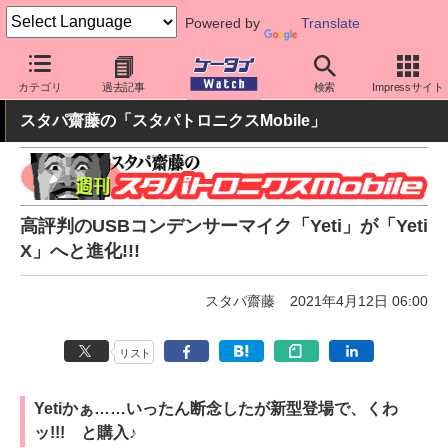
Powered by
Translate
ケータイ Watch
周辺機器/アクセサリー
オーディオ
カテゴリ
過去記事
検索
Impressサイト
スタパ齋藤の「スタパトロニクスMobile」
高評判のUSBコンデンサーマイク「Yeti」が「Yeti
X」へと進化!!!
スタパ齋藤
2021年4月12日 06:00
リスト
Yetiかぁ……いったん断念したが新型登場で、くわ
ッ!!! と購入♪