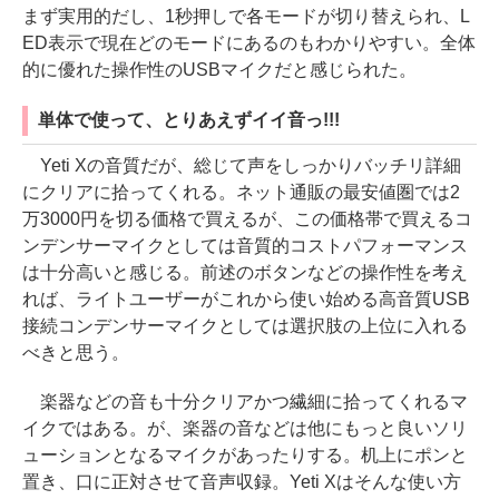
まず実用的だし、1秒押しで各モードが切り替えられ、L
ED表示で現在どのモードにあるのもわかりやすい。全体
的に優れた操作性のUSBマイクだと感じられた。
単体で使って、とりあえずイイ音っ!!!
Yeti Xの音質だが、総じて声をしっかりバッチリ詳細
にクリアに拾ってくれる。ネット通販の最安値圏では2
万3000円を切る価格で買えるが、この価格帯で買えるコ
ンデンサーマイクとしては音質的コストパフォーマンス
は十分高いと感じる。前述のボタンなどの操作性を考え
れば、ライトユーザーがこれから使い始める高音質USB
接続コンデンサーマイクとしては選択肢の上位に入れる
べきと思う。
楽器などの音も十分クリアかつ繊細に拾ってくれるマ
イクではある。が、楽器の音などは他にもっと良いソリ
ューションとなるマイクがあったりする。机上にポンと
置き、口に正対させて音声収録。Yeti Xはそんな使い方