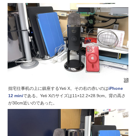
拙宅仕事机の上に鎮座するYeti X。その右の赤いのは
iPhone
12 mini
である。Yeti Xのサイズは11×12.2×28.9cm。背の高さ
が30cm近いのであった。