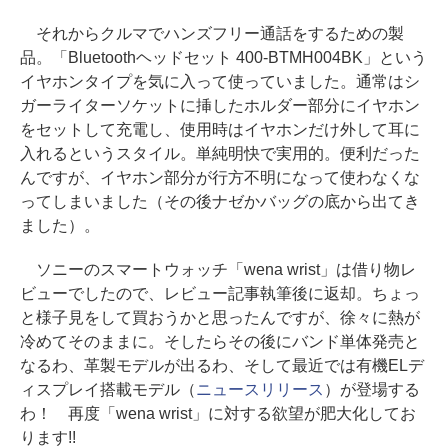
それからクルマでハンズフリー通話をするための製
品。「Bluetoothヘッドセット 400-BTMH004BK」という
イヤホンタイプを気に入って使っていました。通常はシ
ガーライターソケットに挿したホルダー部分にイヤホン
をセットして充電し、使用時はイヤホンだけ外して耳に
入れるというスタイル。単純明快で実用的。便利だった
んですが、イヤホン部分が行方不明になって使わなくな
ってしまいました（その後ナゼかバッグの底から出てき
ました）。
ソニーのスマートウォッチ「wena wrist」は借り物レ
ビューでしたので、レビュー記事執筆後に返却。ちょっ
と様子見をして買おうかと思ったんですが、徐々に熱が
冷めてそのままに。そしたらその後にバンド単体発売と
なるわ、革製モデルが出るわ、そして最近では有機ELデ
ィスプレイ搭載モデル（
ニュースリリース
）が登場する
わ！ 再度「wena wrist」に対する欲望が肥大化してお
ります!!