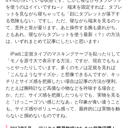
d Proが浮いている状態です。しかし寝ながらタブレット
を使うのはイイいですね～♪ 端末を固定すれば、タブレ
ットを見ながら寝ちゃっても「顔にタブレットが落下す
る危険もない」ですし。ただ、寝ながら端末を見るのっ
て、意外と首が凝ります。あと操作する腕も疲れがち。
ともあれ、寝ながらタブレットを使う最新（？）の方法
は、いずれまとめて記事にしたいと思います♪
iPadに定規タイプのマスキングテープを貼ったりして
「モノを原寸大で表示する方法」ですが、現在でもちょ
っとやったりしています。多くのモノは定規を見れば
「こんなようなサイズか」と想像できるんですが、キッ
チリとサイズ感を把握したい場合は記事の方法が便利。
たとえば腕時計など高価な小物などを吟味する場合と
か。ただ、サイズ感を把握したつもりでも、実物を見る
と「けっこーゴツい感じだなあ」と印象が食い違うこと
も。サイズ感やボリューム感って、最終的には実物を触
らないと掴めないものですね。