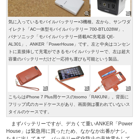
気に入っているモバイルバッテリー×3機種。左から、サンワダ
イレクト「AC一体型モバイルバッテリー 700-BTL028W」、
パナソニック「モバイルバッテリー搭載AC充電器 QE-
AL301」、ANKER「PowerHouse」です。左と中央はコンセン
トに直接挿して充電ができるモバイルバッテリーで、左は超大
容量のバッテリーだけど一応持ち運びも可能という製品。
こちらはiPhone 7 Plus用ケースのtoomo「RAKUNI」。背面に
フリップ式のカードケースがあり、画面側は覆われていないス
タイルのケースです。
まずバッテリーですが、デカくて重いANKER「Power
House」は緊急用に買ったため、なかなか出番がナシ。
たまに出してきて、バッテリー劣化防止の充放電をして