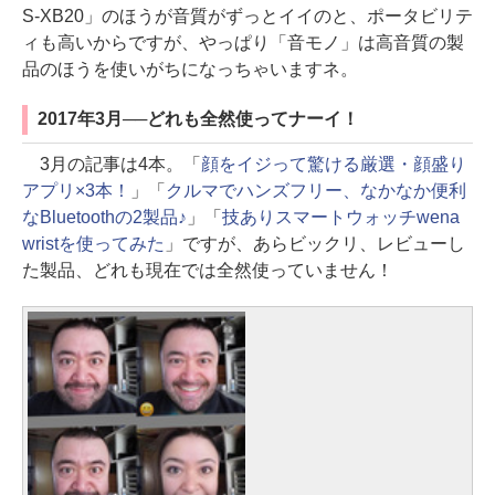
S-XB20」のほうが音質がずっとイイのと、ポータビリテ
ィも高いからですが、やっぱり「音モノ」は高音質の製
品のほうを使いがちになっちゃいますネ。
2017年3月──どれも全然使ってナーイ！
3月の記事は4本。「
顔をイジって驚ける厳選・顔盛り
アプリ×3本！
」「
クルマでハンズフリー、なかなか便利
なBluetoothの2製品♪
」「
技ありスマートウォッチwena
wristを使ってみた
」ですが、あらビックリ、レビューし
た製品、どれも現在では全然使っていません！