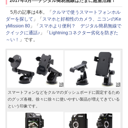
2017年5月──デジタル簡易無線はたまに超激活躍！
5月の記事は4本。「
クルマで使うスマートフォンホル
ダーを探して
」「
スマホと好相性のカメラ、ニコンのKe
yMission 80
」「
スマホより便利？ デジタル簡易無線で
クイックに通話♪
」「
Lightningコネクター劣化を防ぎた
～い！
」です。
スマートフォンなどをクルマのダッシュボードに固定するため
のグッズ各種。徐々に徐々に使いやすい製品が増えてきている
という印象です。