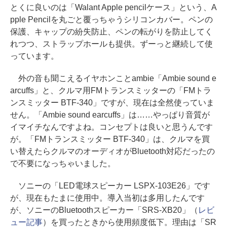
とくに良いのは「Walant Apple pencilケース」という、A
pple Pencilを丸ごと覆っちゃうシリコンカバー。ペンの
保護、キャップの紛失防止、ペンの転がりを防止してく
れつつ、ストラップホールも提供。ずーっと継続して使
っています。
外の音も聞こえるイヤホンことambie「Ambie sound e
arcuffs」と、クルマ用FMトランスミッターの「FMトラ
ンスミッター BTF-340」ですが、現在は全然使っていま
せん。「Ambie sound earcuffs」は……やっぱり音質が
イマイチなんですよね。コンセプトは良いと思うんです
が。「FMトランスミッター BTF-340」は、クルマを買
い替えたらクルマのオーディオがBluetooth対応だったの
で不要になっちゃいました。
ソニーの「LED電球スピーカー LSPX-103E26」です
が、現在もたまに使用中。導入当初は多用したんです
が、ソニーのBluetoothスピーカー「SRS-XB20」（
レビ
ュー記事
）を買ったときから使用頻度低下。理由は「SR