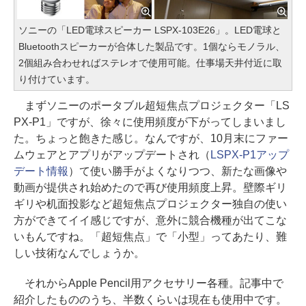
ソニーの「LED電球スピーカー LSPX-103E26」。LED電球と
Bluetoothスピーカーが合体した製品です。1個ならモノラル、
2個組み合わせればステレオで使用可能。仕事場天井付近に取
り付けています。
まずソニーのポータブル超短焦点プロジェクター「LS
PX-P1」ですが、徐々に使用頻度が下がってしまいまし
た。ちょっと飽きた感じ。なんですが、10月末にファー
ムウェアとアプリがアップデートされ（
LSPX-P1アップ
デート情報
）て使い勝手がよくなりつつ、新たな画像や
動画が提供され始めたので再び使用頻度上昇。壁際ギリ
ギリや机面投影など超短焦点プロジェクター独自の使い
方ができてイイ感じですが、意外に競合機種が出てこな
いもんですね。「超短焦点」で「小型」ってあたり、難
しい技術なんでしょうか。
それからApple Pencil用アクセサリー各種。記事中で
紹介したもののうち、半数くらいは現在も使用中です。