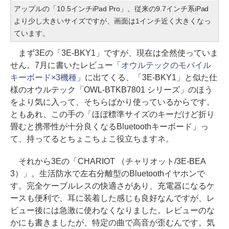
アップルの「10.5インチiPad Pro」。従来の9.7インチ系iPad
より少し大きいサイズですが、画面は1インチ近く大きくなっ
ています。
まず3Eの「3E-BKY1」ですが、現在は全然使っていま
せん。7月に書いたレビュー「
オウルテックのモバイル
キーボード×3機種
」に出てくる、「3E-BKY1」と似た仕
様のオウルテック「OWL-BTKB7801 シリーズ」のほう
をより気に入って、そちらばかり使っているからです。
ともあれ、この手の「ほぼ標準サイズのキーだけど折り
畳むと携帯性が十分良くなるBluetoothキーボード」っ
て、持ってるとちょこちょこ役立ちますネ。
それから3Eの「CHARIOT （チャリオット/3E-BEA
3）」。生活防水で左右分離型のBluetoothイヤホンで
す。完全ケーブルレスの快適さがあり、充電器になるケ
ースも便利で、耳に装着した感じも良好なんですが、レ
ビュー後には急激に使わなくなりました。レビューのな
かにも書きましたが、特定の曲で高音が歪むんです。気