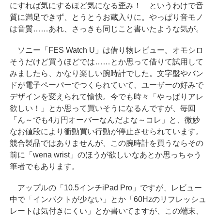
にすれば気にするほど気になる歪み！ というわけで音
質に満足できず、とうとうお蔵入りに。やっぱり音モノ
は音質……あれ、さっきも同じこと書いたような気が。
ソニー「FES Watch U」は借り物レビュー。オモシロ
そうだけど買うほどでは……とか思って借りて試用して
みましたら、かなり楽しい腕時計でした。文字盤やバン
ドが電子ペーパーでつくられていて、ユーザーの好みで
デザインを変えられて愉快。今でも時々「やっぱりアレ
欲しい！」とか思って買いそうになるんですが、毎回
「ん～でも4万円オーバーなんだよな～コレ」と、微妙
なお値段により衝動買い行動が停止させられています。
競合製品ではありませんが、この腕時計を買うならその
前に「wena wrist」のほうが欲しいなあとか思っちゃう
筆者でもあります。
アップルの「10.5インチiPad Pro」ですが、レビュー
中で「インパクトが少ない」とか「60Hzのリフレッシュ
レートは気付きにくい」とか書いてますが、この端末、