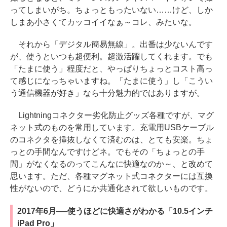
ってしまいがち。ちょっともったいない……けど、しか
しまあ小さくてカッコイイなぁ～コレ、みたいな。
それから「デジタル簡易無線」。出番は少ないんです
が、使うといつも超便利。超激活躍してくれます。でも
「たまに使う」程度だと、やっぱりちょっとコスト高っ
て感じになっちゃいますね。「たまに使う」し「こうい
う通信機器が好き」なら十分魅力的ではありますが。
Lightningコネクター劣化防止グッズ各種ですが、マグ
ネット式のものを常用しています。充電用USBケーブル
のコネクタを挿抜しなくて済むのは、とても安楽。ちょ
っとの手間なんですけどネ。でもその「ちょっとの手
間」がなくなるのってこんなに快適なのか～、と改めて
思います。ただ、各種マグネット式コネクターには互換
性がないので、どうにか共通化されて欲しいものです。
2017年6月──使うほどに快適さがわかる「10.5インチ
iPad Pro」