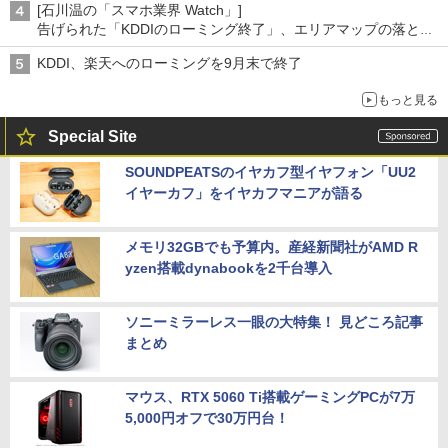
[石川温の「スマホ業界 Watch」]
告げられた「KDDIのローミング終了」、エリアマップの落とし
穴と楽天モバイルの課題
KDDI、楽天へのローミングを9月末で終了
もっと見る
Special Site
SOUNDPEATSのイヤカフ型イヤフォン「UU2
イヤーカフ」をイヤカフマニアが語る
メモリ32GBでも予算内。産経新聞社がAMD R
yzen搭載dynabookを2千台導入
ソニーミラーレス一眼の大特集！ 見どころ記事
まとめ
マウス、RTX 5060 Ti搭載ゲーミングPCが7万
5,000円オフで30万円台！