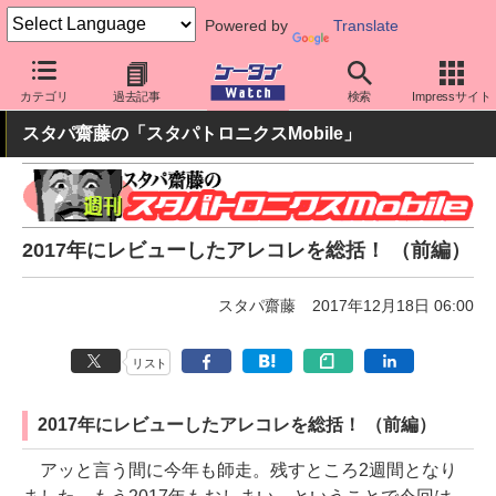
Powered by
Translate
ケータイ Watch
周辺機器/アクセサリー
モバイルバッテリー
カテゴリ
過去記事
検索
Impressサイト
スタパ齋藤の「スタパトロニクスMobile」
2017年にレビューしたアレコレを総括！ （前編）
スタパ齋藤
2017年12月18日 06:00
リスト
2017年にレビューしたアレコレを総括！ （前編）
アッと言う間に今年も師走。残すところ2週間となり