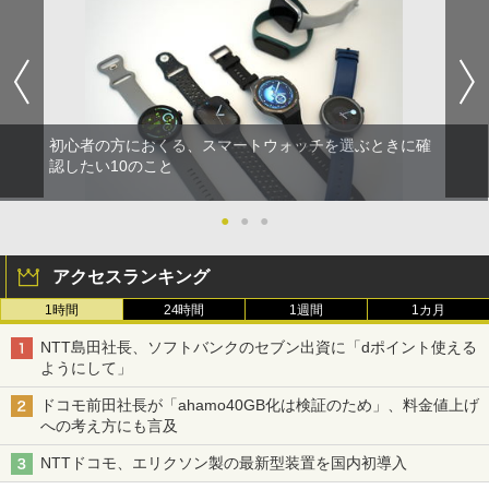
初心者の方におくる、スマートウォッチを選ぶときに確
認したい10のこと
●
●
●
アクセスランキング
1時間
24時間
1週間
1カ月
NTT島田社長、ソフトバンクのセブン出資に「dポイント使える
ようにして」
ドコモ前田社長が「ahamo40GB化は検証のため」、料金値上げ
への考え方にも言及
NTTドコモ、エリクソン製の最新型装置を国内初導入