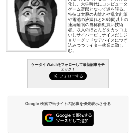
化し、大学時代にコンピュータ
ゲーム野郎となって道を誤る。
特技は太股の肉離れや乱文乱筆
や電池の液漏れと20時間以上の
連続睡眠の自称衝動買い技術
者。収入のほとんどをカッコよ
いしサイバーだしナイスだしジ
ョリーグッドなデバイスにつぎ
込みつつライター稼業に勤し
む。
ケータイ Watchをフォローして最新記事をチ
ェック！
Google 検索で当サイトの記事を優先表示させる