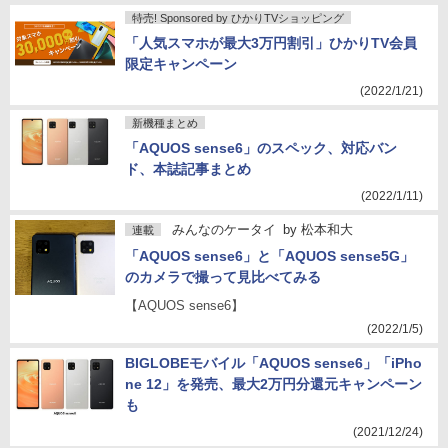
特売! Sponsored by ひかりTVショッピング
「人気スマホが最大3万円割引」ひかりTV会員
限定キャンペーン
(2022/1/21)
新機種まとめ
「AQUOS sense6」のスペック、対応バン
ド、本誌記事まとめ
(2022/1/11)
みんなのケータイ
by
松本和大
連載
「AQUOS sense6」と「AQUOS sense5G」
のカメラで撮って見比べてみる
【AQUOS sense6】
(2022/1/5)
BIGLOBEモバイル「AQUOS sense6」「iPho
ne 12」を発売、最大2万円分還元キャンペーン
も
(2021/12/24)