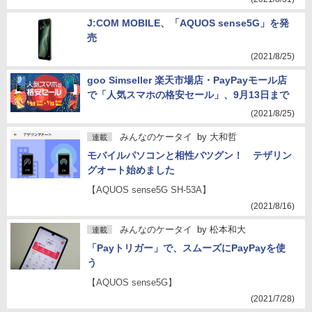
J:COM MOBILE、「AQUOS sense5G」を発
売
(2021/8/25)
goo Simseller 楽天市場店・PayPayモール店
で「人気スマホの格安セール」、9月13日まで
(2021/8/25)
みんなのケータイ
by
大和哲
連載
モバイルパソコンと相性バツグン！ テザリン
グオート始めました
【AQUOS sense5G SH-53A】
(2021/8/16)
みんなのケータイ
by
松本和大
連載
「Payトリガー」で、スムーズにPayPayを使
う
【AQUOS sense5G】
(2021/7/28)