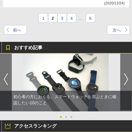
(2020/12/24)
1
2
3
4
…
6
前へ
次へ
おすすめ記事
初心者の方におくる、スマートウォッチを選ぶときに確
認したい10のこと
●
●
●
アクセスランキング