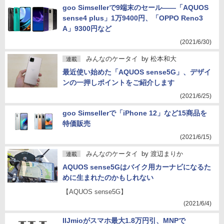
goo Simsellerで9端末のセール――「AQUOS
sense4 plus」1万9400円、「OPPO Reno3
A」9300円など
(2021/6/30)
みんなのケータイ
by
松本和大
連載
最近使い始めた「AQUOS sense5G」、デザイ
ンの一押しポイントをご紹介します
(2021/6/25)
goo Simsellerで「iPhone 12」など15商品を
特価販売
(2021/6/15)
みんなのケータイ
by
渡辺まりか
連載
AQUOS sense5Gはバイク用カーナビになるた
めに生まれたのかもしれない
【AQUOS sense5G】
(2021/6/4)
IIJmioがスマホ最大1.8万円引、MNPで