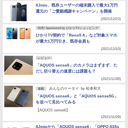
IIJmio、既存ユーザーの端末購入で最大1万円
還元の「ご愛顧感謝キャンペーン」を開催
(2021/12/23)
特売! Sponsored by ひかりTVショッピング
ひかりTV契約で「Reno5 A」など対象スマホ
が最大1万円引き、既存会員も
(2021/12/10)
レビュー
「AQUOS sense6」のカメラはまずまず、た
だし切り替えの速度には課題も？
(2021/11/30)
みんなのケータイ
by
松本和大
連載
「AQUOS sense6」と「AQUOS sense5G」
を並べて見比べてみる
【AQUOS sense6】
(2021/11/29)
IIJmioから「AQUOS sense6」「OPPO A55s