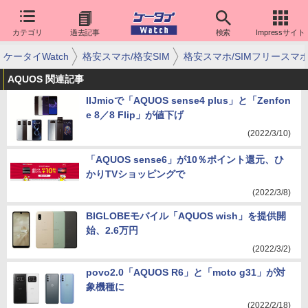
カテゴリ
過去記事
検索
Impressサイト
ケータイWatch
格安スマホ/格安SIM
格安スマホ/SIMフリースマ
AQUOS 関連記事
IIJmioで「AQUOS sense4 plus」と「Zenfon
e 8／8 Flip」が値下げ
(2022/3/10)
「AQUOS sense6」が10％ポイント還元、ひ
かりTVショッピングで
(2022/3/8)
BIGLOBEモバイル「AQUOS wish」を提供開
始、2.6万円
(2022/3/2)
povo2.0「AQUOS R6」と「moto g31」が対
象機種に
(2022/2/18)