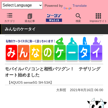
Powered by
Translate
ケータイ Watch
OS
Android
AQUOS
カテゴリ
過去記事
検索
Impressサイト
みんなのケータイ
モバイルパソコンと相性バツグン！ テザリング
オート始めました
【AQUOS sense5G SH-53A】
大和哲
2021年8月16日 06:00