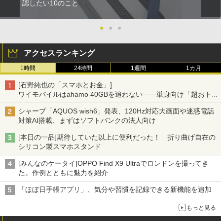
認したい10のこと
●
●
●
アクセスランキング
1時間
24時間
1週間
1カ月
[石野純也の「スマホとお金」]
ワイモバイルはahamo 40GBを追わない――単身向け「超おトク
割」の安さと1年限定の注意点
シャープ「AQUOS wish6」発表、120Hz対応大画面や迷惑電話
対策AI搭載、まずはソフトバンクの法人向け
[本日の一品]期待していた以上に便利だった！ 折り曲げ自在の
シリコン製スマホスタンド
[みんなのケータイ]OPPO Find X9 Ultraでロンドンを撮ってき
た。作例とともに魅力を紹介
「ほぼ日手帳アプリ」、気分や習慣を記録できる新機能を追加
もっと見る