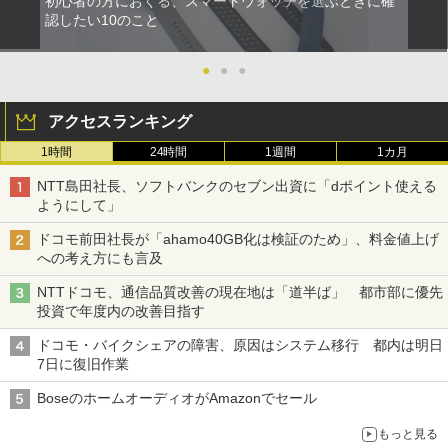
初心者の方におくる、スマートウォッチを選ぶときに確
認したい10のこと
●
●
●
アクセスランキング
1時間
24時間
1週間
1カ月
NTT島田社長、ソフトバンクのセブン出資に「dポイント使える
ようにして」
ドコモ前田社長が「ahamo40GB化は検証のため」、料金値上げ
への考え方にも言及
NTTドコモ、通信品質改善の現在地は「道半ば」 都市部に優先
投資で年度内の改善目指す
ドコモ・バイクシェアの障害、原因はシステム移行 都内は明日
7日に復旧作業
BoseのホームオーディオがAmazonでセール
もっと見る