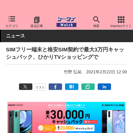
ケータイ Watch
格安スマホ/格安SIM
格安スマホ/SIMフリースマ
カテゴリ
過去記事
検索
Impressサイト
ニュース
SIMフリー端末と格安SIM契約で最大3万円キャッ
シュバック、ひかりTVショッピングで
竹野 弘祐
2021年2月22日 12:00
リスト