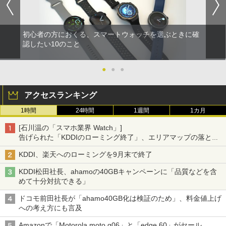
初心者の方におくる、スマートウォッチを選ぶときに確
認したい10のこと
●
●
●
アクセスランキング
1時間
24時間
1週間
1カ月
[石川温の「スマホ業界 Watch」]
告げられた「KDDIのローミング終了」、エリアマップの落とし
穴と楽天モバイルの課題
KDDI、楽天へのローミングを9月末で終了
KDDI松田社長、ahamoの40GBキャンペーンに「品質などを含
めて十分対抗できる」
ドコモ前田社長が「ahamo40GB化は検証のため」、料金値上げ
への考え方にも言及
Amazonで「Motorola moto g06」と「edge 60」がセール