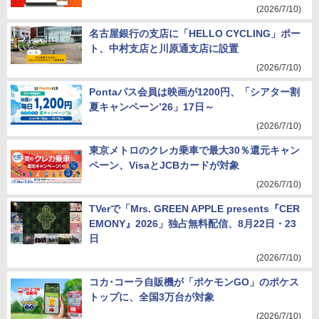
(2026/7/10)
名古屋銀行の支店に「HELLO CYCLING」ポー
ト、中村支店と川原通支店に設置
(2026/7/10)
Pontaパス会員は映画が1200円、「シアター割
夏キャンペーン’26」17日～
(2026/7/10)
東京メトロのクレカ乗車で最大30％還元キャン
ペーン、VisaとJCBカードが対象
(2026/7/10)
TVerで「Mrs. GREEN APPLE presents『CER
EMONY』2026」独占無料配信、8月22日・23
日
(2026/7/10)
コカ･コーラ自販機が「ポケモンGO」のポケス
トップに、全国3万台が対象
(2026/7/10)