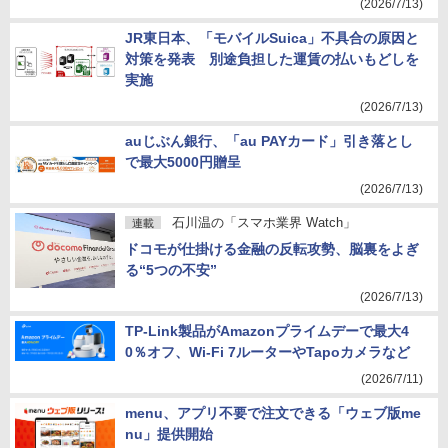
(2026/7/13)
JR東日本、「モバイルSuica」不具合の原因と
対策を発表 別途負担した運賃の払いもどしを
実施
(2026/7/13)
auじぶん銀行、「au PAYカード」引き落とし
で最大5000円贈呈
(2026/7/13)
石川温の「スマホ業界 Watch」
連載
ドコモが仕掛ける金融の反転攻勢、脳裏をよぎ
る“5つの不安”
(2026/7/13)
TP-Link製品がAmazonプライムデーで最大4
0％オフ、Wi-Fi 7ルーターやTapoカメラなど
(2026/7/11)
menu、アプリ不要で注文できる「ウェブ版me
nu」提供開始