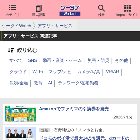
カテゴリ
過去記事
検索
Impressサイト
ケータイWatch
アプリ・サービス
アプリ・サービス 関連記事
絞り込む
すべて
SNS
動画・音楽・ゲーム
災害・防災
その他
クラウド
Wi-Fi
マップ/ナビ
カメラ/写真
VR/AR
決済/金融
教育
AI
テレワーク/在宅勤務
Amazonでファミマの引換券を発売
(2026/7/16)
石野純也の「スマホとお金」
連載
ドコモのポイ活で最大14.5％還元、dカードの