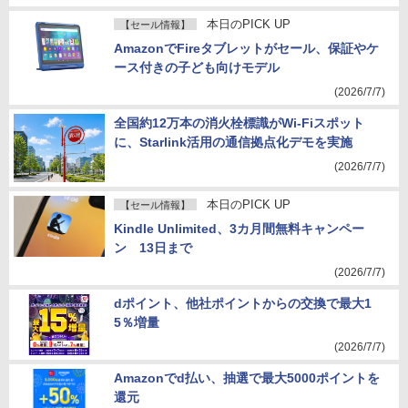
本日のPICK UP
【セール情報】
AmazonでFireタブレットがセール、保証やケ
ース付きの子ども向けモデル
(2026/7/7)
全国約12万本の消火栓標識がWi-Fiスポット
に、Starlink活用の通信拠点化デモを実施
(2026/7/7)
本日のPICK UP
【セール情報】
Kindle Unlimited、3カ月間無料キャンペー
ン 13日まで
(2026/7/7)
dポイント、他社ポイントからの交換で最大1
5％増量
(2026/7/7)
Amazonでd払い、抽選で最大5000ポイントを
還元