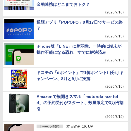
金融連携はどこまでおトク？
(2026/7/16)
通話アプリ「POPOPO」9月17日でサービス終
了
(2026/7/15)
iPhone版「LINE」に脆弱性、一時的に端末が
操作不能になる恐れ すでに解決済み
(2026/7/15)
ドコモの「dポイント」で1億ポイント山分けキ
ャンペーン、8月と9月に実施
(2026/7/15)
Amazonで横開きスマホ「motorola razr fol
d」の予約受付がスタート、数量限定で3万円割
引
(2026/7/15)
本日のPICK UP
【セール情報】