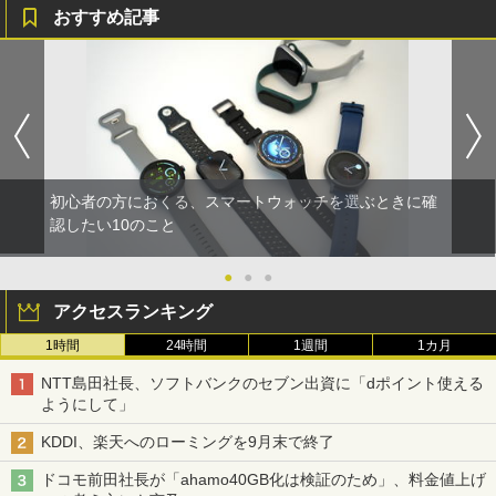
おすすめ記事
初心者の方におくる、スマートウォッチを選ぶときに確
認したい10のこと
●
●
●
アクセスランキング
1時間
24時間
1週間
1カ月
NTT島田社長、ソフトバンクのセブン出資に「dポイント使える
ようにして」
KDDI、楽天へのローミングを9月末で終了
ドコモ前田社長が「ahamo40GB化は検証のため」、料金値上げ