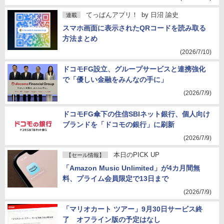
てっぱんアプリ！
by
日沼 諭史
連載
スマホ画面に表示されたQRコードを読み取る
方法まとめ
(2026/7/10)
ドコモFG設立、グループサービスと連携強化
で「優しい金融をみんなの手に」
(2026/7/9)
ドコモFG傘下の住信SBIネット銀行、個人向け
ブランドを「ドコモの銀行」に刷新
(2026/7/9)
本日のPICK UP
【セール情報】
「Amazon Music Unlimited」が4カ月間無
料、プライム会員限定で13日まで
(2026/7/9)
「マリオカート ツアー」9月30日サービス終
了 オフライン版の予定はなし