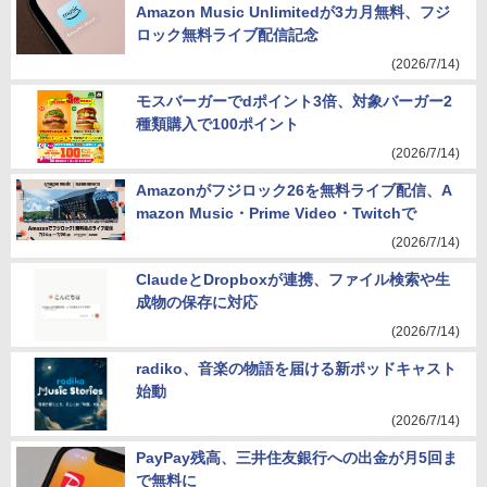
Amazon Music Unlimitedが3カ月無料、フジ
ロック無料ライブ配信記念
(2026/7/14)
モスバーガーでdポイント3倍、対象バーガー2
種類購入で100ポイント
(2026/7/14)
Amazonがフジロック26を無料ライブ配信、A
mazon Music・Prime Video・Twitchで
(2026/7/14)
ClaudeとDropboxが連携、ファイル検索や生
成物の保存に対応
(2026/7/14)
radiko、音楽の物語を届ける新ポッドキャスト
始動
(2026/7/14)
PayPay残高、三井住友銀行への出金が月5回ま
で無料に