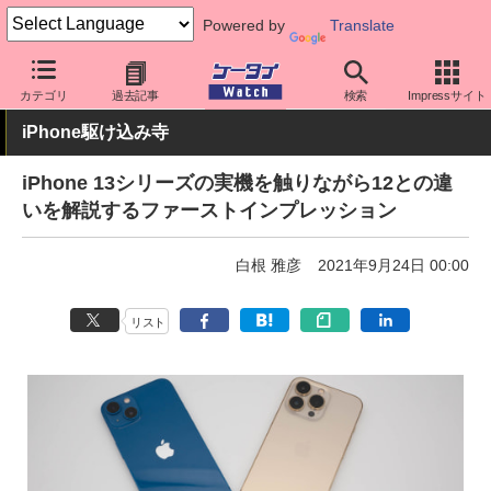
Powered by
Translate
ケータイ Watch
OS
iPhone (iOS)
iPhone本体
カテゴリ
過去記事
検索
Impressサイト
iPhone駆け込み寺
iPhone 13シリーズの実機を触りながら12との違
いを解説するファーストインプレッション
白根 雅彦
2021年9月24日 00:00
リスト