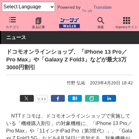
Powered by
Translate
ケータイ Watch
キャリア
ドコモ
料金プラン・割引
カテゴリ
過去記事
検索
Impressサイト
ニュース
ドコモオンラインショップ、「iPhone 13 Pro／
Pro Max」や「Galaxy Z Fold3」などが最大3万
3000円割引
竹野 弘祐
2023年4月20日 18:42
リスト
NTTドコモは、ドコモオンラインショップで実施して
いる「機種購入割引」の対象機種に、「iPhone 13 Pro／
Pro Max」や「11インチiPad Pro（第3世代）」、「Gala
xy Z Fold3 5G」などを4月24日に追加する。対象機種が