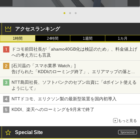
●
●
●
アクセスランキング
1時間
24時間
1週間
1カ月
ドコモ前田社長が「ahamo40GB化は検証のため」、料金値上げ
への考え方にも言及
[石川温の「スマホ業界 Watch」]
告げられた「KDDIのローミング終了」、エリアマップの落とし
穴と楽天モバイルの課題
NTT島田社長、ソフトバンクのセブン出資に「dポイント使える
ようにして」
NTTドコモ、エリクソン製の最新型装置を国内初導入
KDDI、楽天へのローミングを9月末で終了
もっと見る
Special Site