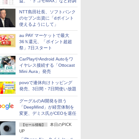
益、「ドコモMAX」など好調
NTT島田社長、ソフトバンク
のセブン出資に「dポイント
使えるようにして」
au PAY マーケットで最大
36％還元、「ポイント超超
祭」7日スタート
CarPlayやAndroid Autoをワ
イヤレス接続する「Ottocast
Mini Aura」発売
povoで連休向けトッピング
発売、3日間・7日間使い放題
グーグルのAI開発を担う
「DeepMind」が経営体制を
変更、デミス氏がCEOを退任
本日のPICK
【セール情報】
UP