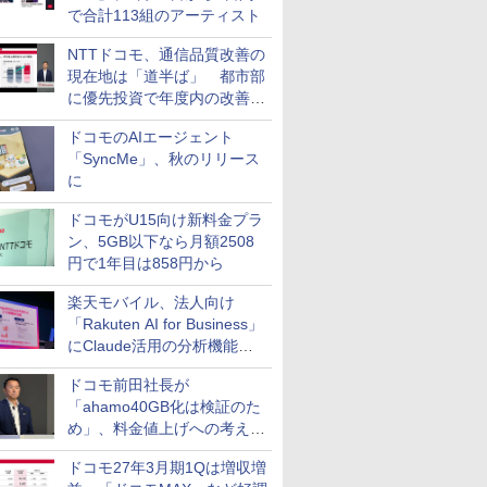
で合計113組のアーティスト
NTTドコモ、通信品質改善の
現在地は「道半ば」 都市部
に優先投資で年度内の改善目
指す
ドコモのAIエージェント
「SyncMe」、秋のリリース
に
ドコモがU15向け新料金プラ
ン、5GB以下なら月額2508
円で1年目は858円から
楽天モバイル、法人向け
「Rakuten AI for Business」
にClaude活用の分析機能な
どを追加
ドコモ前田社長が
「ahamo40GB化は検証のた
め」、料金値上げへの考え方
にも言及
ドコモ27年3月期1Qは増収増