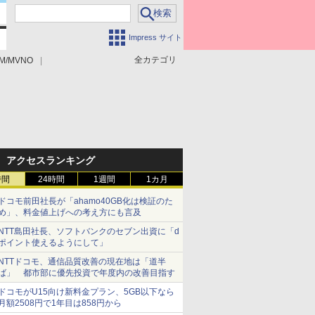
Impress サイト
全カテゴリ
M/MVNO
アクセスランキング
時間
24時間
1週間
1カ月
ドコモ前田社長が「ahamo40GB化は検証のた
め」、料金値上げへの考え方にも言及
NTT島田社長、ソフトバンクのセブン出資に「d
ポイント使えるようにして」
NTTドコモ、通信品質改善の現在地は「道半
ば」 都市部に優先投資で年度内の改善目指す
ドコモがU15向け新料金プラン、5GB以下なら
月額2508円で1年目は858円から