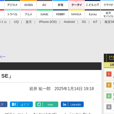
バイル
UQ
楽天
iPhone (iOS)
Android
5G
IoT
格安SI
アクセサリー
業界動向
法人向け
最新技術/その他
カー
1
 SE」
岩井 祐一郎
2025年1月14日 19:18
ェア
はてブ
note
LinkedIn