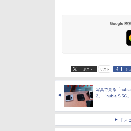
Google
ポスト
リスト
シ
写真で見る「nubia F
▲
2」「nubia S 5G
［レ