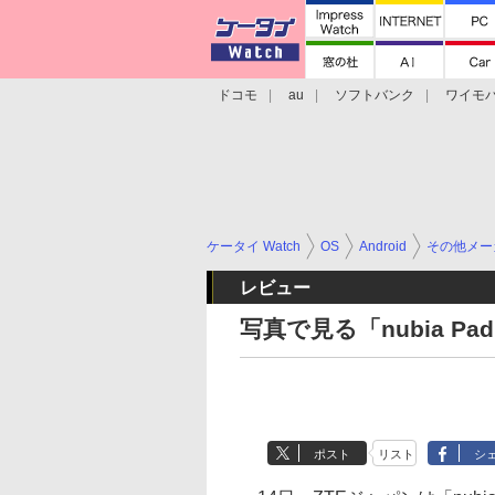
ドコモ
au
ソフトバンク
ワイモ
格安スマホ/SIMフリースマホ
周辺機器/
ケータイ Watch
OS
Android
その他メー
レビュー
写真で見る「nubia Pad
ポスト
リスト
シ