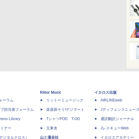
Rittor Music
イカロス出版
dフォーラム
リットーミュージック
AIRLINEweb
ップ担当者フォーラム
楽器探そう!デジマート
Jディフェンスニュー
ness Library
TシャツPOD T-OD
通訳翻訳ジャーナル
セミナー
立東舎
JレスキューWeb
 X（デジタルクロス）
山と溪谷社
イカロスアカデミー