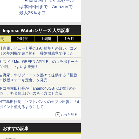
「iPhone Air」タイムセール
は本日6日まで、Amazonで
最大26％オフ
Impress Watchシリーズ 人気記事
時間
24時間
1週間
1カ月
【家電レビュー】手ごわい雑草との戦い、コメ
リの草刈機で完全勝利 掃除機感覚で使えた
ミスド「Mrs. GREEN APPLE」のコラボドーナ
ツ4種、いよいよ発売！
吉野家、牛リブロースを熱々で提供する「極旨
牛鉄板ステーキ定食」を発売
ドコモ前田社長が「ahamo40GB化は検証のた
め」、料金値上げへの考え方にも言及
NTT島田社長、ソフトバンクのセブン出資に「d
ポイント使えるようにして」
もっと見る
おすすめ記事