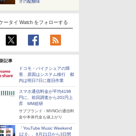
オの醍醐味
ケータイ Watch をフォローする
新記事
ドコモ・バイクシェアの障
害、原因はシステム移行 都
内は明日7日に復旧作業
スマホ通信料金が平均4198
円に、前回調査から201円上
昇 MM総研
サブブランド・MVNOの通信料
金や本体代金も値上がり
「YouTube Music Weekend
12.0」、8月21日から3日間