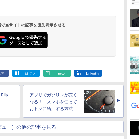
 検索で当サイトの記事を優先表示させる
ェア
はてブ
note
LinkedIn
lip
アプリでガソリンが安く
▲
」
なる！ スマホを使って
おトクに給油する方法
ビュー］の他の記事を見る