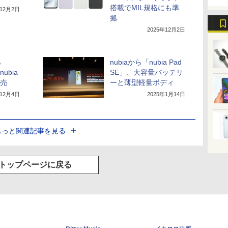
搭載でMIL規格にも準
年12月2日
拠
2025年12月2日
ら
nubiaから「nubia Pad
nubia
SE」、大容量バッテリ
発売
ーと薄型軽量ボディ
年12月4日
2025年1月14日
もっと関連記事を見る
トップページに戻る