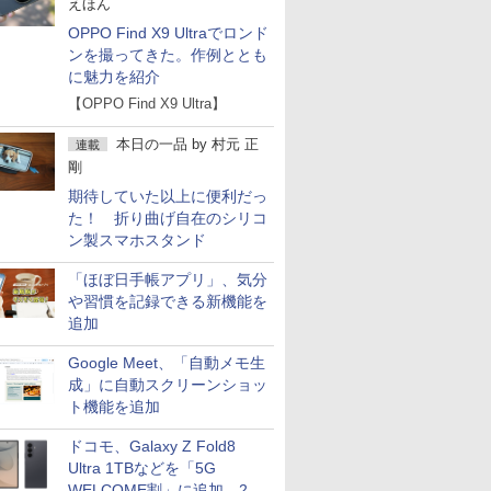
えほん
OPPO Find X9 Ultraでロンド
ンを撮ってきた。作例ととも
に魅力を紹介
【OPPO Find X9 Ultra】
本日の一品
by
村元 正
連載
剛
期待していた以上に便利だっ
た！ 折り曲げ自在のシリコ
ン製スマホスタンド
「ほぼ日手帳アプリ」、気分
や習慣を記録できる新機能を
追加
Google Meet、「自動メモ生
成」に自動スクリーンショッ
ト機能を追加
ドコモ、Galaxy Z Fold8
Ultra 1TBなどを「5G
WELCOME割」に追加 2.2