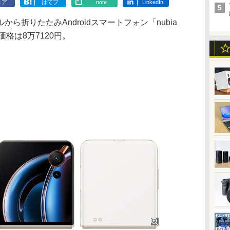
ェア
はてブ
note
LinkedIn
折りたたみAndroidスマートフォン「nubia
。価格は8万7120円。