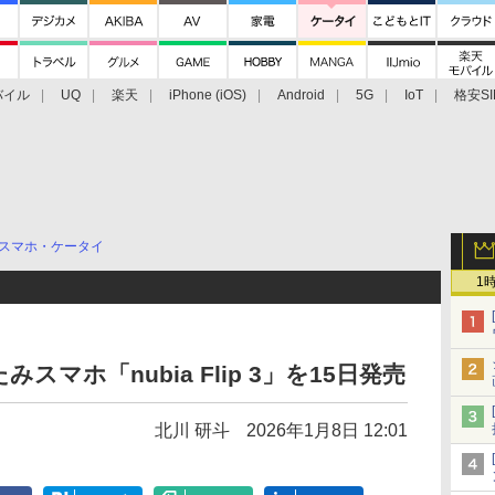
バイル
UQ
楽天
iPhone (iOS)
Android
5G
IoT
格安SI
アクセサリー
業界動向
法人向け
最新技術/その他
スマホ・ケータイ
1
マホ「nubia Flip 3」を15日発売
北川 研斗
2026年1月8日 12:01