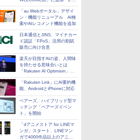
万円引き
「au Webポータル」デザイ
ン・機能リニューアル AI検
索やAIレコメンド機能を追加
日本通信とJINS、マイナカー
ド認証「FPoS」活用の割賦
販売に向け合意
楽天が目指すAIの姿、人間味
を持たせる意味合いとは
「Rakuten AI Optimism」三
木谷氏の基調講演
「Rakuten Link」にAI要約機
能、AndroidとiPhoneに対応
ペアーズ、ハイブリッド型マ
ッチング「ペアーズイベン
ト」を開始
「dアニメストア for LINEマ
ンガ」スタート、LINEマン
ガで4000作品以上のアニメ