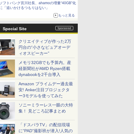
ソフトバンク宮川社長、ahamoの増量“40GB”化
に「追いかけるつもりはない」
もっと見る
Special Site
クリエイティブが作った2万
円台の“小さなピュアオーデ
ィオスピーカー”
メモリ32GBでも予算内。産
経新聞社がAMD Ryzen搭載
dynabookを2千台導入
Amazon プライムデー過去最
安! Anker注目プロジェクタ
ー3モデルを使ってみた
ソニーミラーレス一眼の大特
集！ 見どころ記事まとめ
「ドスパラTV」の配信現場
に“PAD”撮影班が潜入!人気の