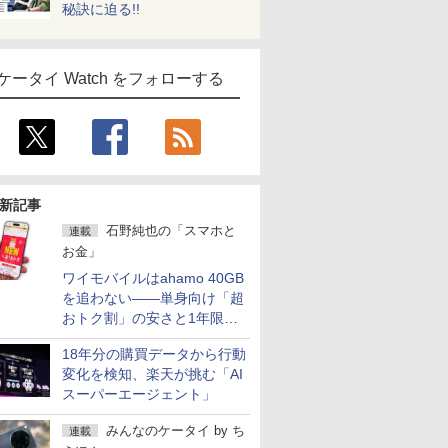
秘訣に迫る!!
ケータイ Watch をフォローする
新記事
石野純也の「スマホと
連載
お金」
ワイモバイルはahamo 40GB
を追わない――単身向け「超
おトク割」の安さと1年限定
の注意点
18年分の購買データから行動
変化を検知、楽天が挑む「AI
スーパーエージェント」
みんなのケータイ
by
ち
連載