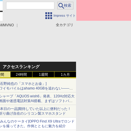
Impress サイト
全カテゴリ
M/MVNO
アクセスランキング
時間
24時間
1週間
1カ月
[石野純也の「スマホとお金」]
ワイモバイルはahamo 40GBを追わない――単
身向け「超おトク割」の安さと1年限定の注意
シャープ「AQUOS wish6」発表、120Hz対応大
点
画面や迷惑電話対策AI搭載、まずはソフトバン
クの法人向け
[本日の一品]期待していた以上に便利だった！
折り曲げ自在のシリコン製スマホスタンド
[みんなのケータイ]OPPO Find X9 Ultraでロンド
ンを撮ってきた。作例とともに魅力を紹介