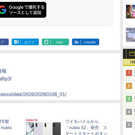
ェア
はてブ
note
LinkedIn
1
品情報
flip3/
s/press/sbkk/2026/20260108_01/
TE製
ワイモバイルから
ubia
「nubia S2」発売 ス
マートスタートボタン