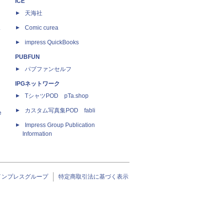
ICE
天海社
ス
Comic curea
impress QuickBooks
PUBFUN
パブファンセルフ
IPGネットワーク
TシャツPOD pTa.shop
カスタム写真集POD fabli
e
Impress Group Publication
Information
インプレスグループ
特定商取引法に基づく表示