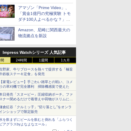
見放題
アマゾン「Prime Video」、
「賞金1億円の究極実験 トモ
ダチ100人よべるかな？」シ
ーズン2の参加者公開
Amazon、尼崎に関西最大の
物流拠点を新設
Impress Watchシリーズ 人気記事
時間
24時間
1週間
1カ月
吉野家、牛リブロースを熱々で提供する「極旨
牛鉄板ステーキ定食」を発売
【家電レビュー】手ごわい雑草との戦い、コメ
リの草刈機で完全勝利 掃除機感覚で使えた
本日発売「スヌーピー」圧縮収納ポーチ。ファ
スナー閉めるだけで着替えや荷物がスリムにま
とまる
鎌倉紅谷「クルミッ子」“切り落とし”をオンラ
インショップで限定販売
水を飲まずにビールを飲むと倒れる「ふらつく
ビアグラスbyよなよなエール」