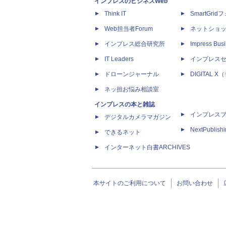
インプレスのビジネスWeb
Think IT
SmartGri
Web担当者Forum
ネットショ
インプレス総合研究所
Impress Busi
IT Leaders
インプレス
ドローンジャーナル
DIGITAL
ネッ担お悩み相談室
インプレスの本と雑誌
インプレス
デジタルカメラマガジン
NextPublish
できるネット
インターネット白書ARCHIVES
本サイトのご利用について
お問い合わせ