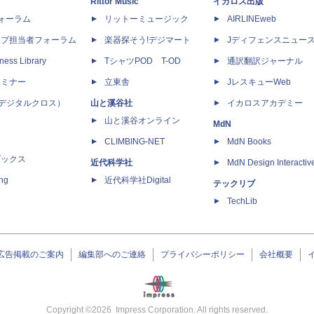
Rittor Music
イカロス出版
dフォーラム
リットーミュージック
AIRLINEweb
ップ担当者フォーラム
楽器探そう!デジマート
Jディフェンスニュー
ness Library
TシャツPOD T-OD
通訳翻訳ジャーナル
セミナー
立東舎
JレスキューWeb
 X（デジタルクロス）
山と溪谷社
イカロスアカデミー
山と溪谷オンライン
MdN
CLIMBING-NET
MdN Books
ブックス
近代科学社
MdN Design Interactiv
ing
近代科学社Digital
テックリブ
TechLib
広告掲載のご案内
編集部へのご連絡
プライバシーポリシー
会社概要
Copyright ©
2026
Impress Corporation. All rights reserved.