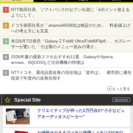
NTT島田社長、ソフトバンクのセブン出資に「dポイント使える
ようにして」
ドコモ前田社長が「ahamo40GB化は検証のため」、料金値上げ
への考え方にも言及
本日8月7日発売「Galaxy Z Fold8 Ultra/Fold8/Flip8」、カズレー
ザーが驚いた「そば屋のメニュー並みの薄さ」
2026年夏の最新スマホおすすめ11選 GalaxyやXperia、
arrows、AQUOSなど注目機種の特徴は
NTTドコモ、通信品質改善の現在地は「道半ば」 都市部に優先
投資で年度内の改善目指す
もっと見る
Special Site
クリエイティブが作った2万円台の“小さなピュ
アオーディオスピーカー”
お値段そのままでメモリ倍増！メモリ32GBの