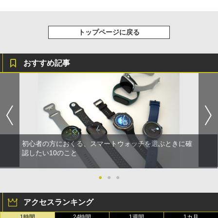
トップページに戻る
おすすめ記事
初心者の方におくる、スマートウォッチを選ぶときに確
認したい10のこと
●
●
●
アクセスランキング
1時間
24時間
1週間
1カ月