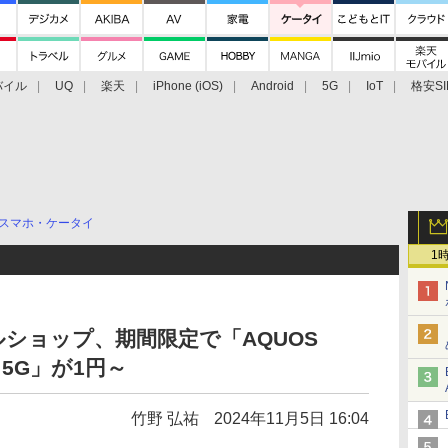
バイル
UQ
楽天
iPhone (iOS)
Android
5G
IoT
格安SI
アクセサリー
業界動向
法人向け
最新技術/その他
スマホ・ケータイ
1
ルショップ、期間限定で「AQUOS
9 5G」が1円～
竹野 弘祐
2024年11月5日 16:04