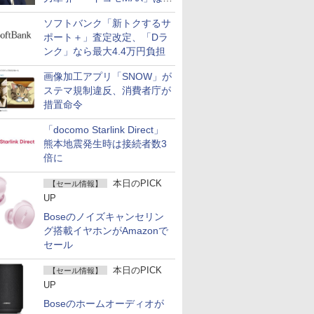
400万契約突破
ソフトバンク「新トクするサ
ポート＋」査定改定、「Dラ
ンク」なら最大4.4万円負担
画像加工アプリ「SNOW」が
ステマ規制違反、消費者庁が
措置命令
「docomo Starlink Direct」
熊本地震発生時は接続者数3
倍に
本日のPICK
【セール情報】
UP
Boseのノイズキャンセリン
グ搭載イヤホンがAmazonで
セール
本日のPICK
【セール情報】
UP
Boseのホームオーディオが