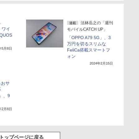
ら
法林岳之の「週刊
連載
」、ワイ
モバイルCATCH UP」
QUOS
「OPPO A79 5G」、3
万円を切るスリムな
4年5月8日
FeliCa搭載スマートフ
ォン
2024年2月15日
らおサ
応
G」、9
4年2月8日
トップページに戻る