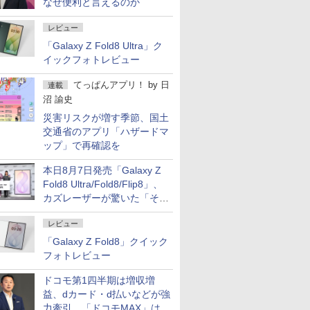
なぜ便利と言えるのか
レビュー
「Galaxy Z Fold8 Ultra」ク
イックフォトレビュー
てっぱんアプリ！
by
日
連載
沼 諭史
災害リスクが増す季節、国土
交通省のアプリ「ハザードマ
ップ」で再確認を
本日8月7日発売「Galaxy Z
Fold8 Ultra/Fold8/Flip8」、
カズレーザーが驚いた「そば
屋のメニュー並みの薄さ」
レビュー
「Galaxy Z Fold8」クイック
フォトレビュー
ドコモ第1四半期は増収増
益、dカード・d払いなどが強
力牽引 「ドコモMAX」は