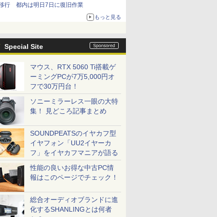
移行 都内は明日7日に復旧作業
もっと見る
Special Site
マウス、RTX 5060 Ti搭載ゲ
ーミングPCが7万5,000円オ
フで30万円台！
ソニーミラーレス一眼の大特
集！ 見どころ記事まとめ
SOUNDPEATSのイヤカフ型
イヤフォン「UU2イヤーカ
フ」をイヤカフマニアが語る
性能の良いお得な中古PC情
報はこのページでチェック！
総合オーディオブランドに進
化するSHANLINGとは何者