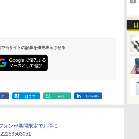
 検索で当サイトの記事を優先表示させる
ェア
はてブ
note
LinkedIn
マートフォンが期間限定でお得に
e=22253503051