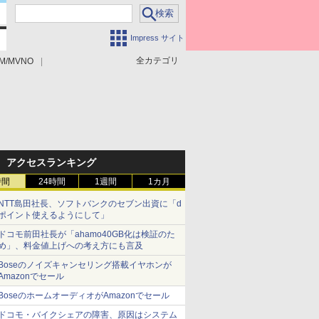
Impress サイト
全カテゴリ
M/MVNO
アクセスランキング
時間
24時間
1週間
1カ月
NTT島田社長、ソフトバンクのセブン出資に「d
ポイント使えるようにして」
ドコモ前田社長が「ahamo40GB化は検証のた
め」、料金値上げへの考え方にも言及
Boseのノイズキャンセリング搭載イヤホンが
Amazonでセール
BoseのホームオーディオがAmazonでセール
ドコモ・バイクシェアの障害、原因はシステム