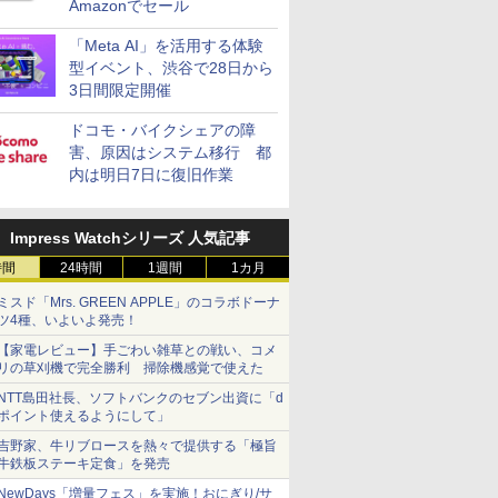
Amazonでセール
「Meta AI」を活用する体験
型イベント、渋谷で28日から
3日間限定開催
ドコモ・バイクシェアの障
害、原因はシステム移行 都
内は明日7日に復旧作業
Impress Watchシリーズ 人気記事
時間
24時間
1週間
1カ月
ミスド「Mrs. GREEN APPLE」のコラボドーナ
ツ4種、いよいよ発売！
【家電レビュー】手ごわい雑草との戦い、コメ
リの草刈機で完全勝利 掃除機感覚で使えた
NTT島田社長、ソフトバンクのセブン出資に「d
ポイント使えるようにして」
吉野家、牛リブロースを熱々で提供する「極旨
牛鉄板ステーキ定食」を発売
NewDays「増量フェス」を実施！おにぎり/サ