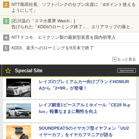
NTT島田社長、ソフトバンクのセブン出資に「dポイント使える
ようにして」
[石川温の「スマホ業界 Watch」]
告げられた「KDDIのローミング終了」、エリアマップの落とし
穴と楽天モバイルの課題
NTTドコモ、エリクソン製の最新型装置を国内初導入
KDDI、楽天へのローミングを9月末で終了
もっと見る
Special Site
レイズのプレミアムカー向けブランドHOMUR
Aから「2×9R」が登場！
レイズ鍛造1ピースアルミホイール「CE28 N-p
lus」軽量なままに剛性を向上
SOUNDPEATSのイヤカフ型イヤフォン「UU2
イヤーカフ」をイヤカフマニアが語る