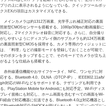
プリの上に表示されるようになっている。クイックツールボッ
クスEXの項目はカスタマイズもできる。
メインカメラは約1312万画素、光学手ぶれ補正対応の裏面
照射型CMOSセンサーを搭載する。1080p/30fpsの動画撮影に
対応し、2マイクステレオ録音に対応する。さらに、自分撮り
がしやすいようにディスプレイ側のサブカメラも約124万画素
の裏面照射型CMOSを採用する。カメラ専用のウィジェットに
は、「料理」などの撮影モードを登録しておくことが可能で、
そのボタンをタップすることで、そのモードでカメラが立ち上
がるような仕組みも搭載する。
赤外線通信機能やおサイフケータイ、NFC、ワンセグに対
応する。Bluetooth 4.0、DLNA（DTCP-IP）、IEEE802.11a/b/
g/n対応のWi-Fiなどをサポートする。テザリングも利用でき
る。PlayStation Mobile for Androidにも対応予定。Wi-Fiディス
プレイ規格にも対応し、ホーム画面を含むすべての画面をWi-
Fi経由で対応機器に伝送できる。Bluetooth 4.0は対応機器とし
てBluetooth対応G-SHOCKが挙げられいる。エプソンのプリン