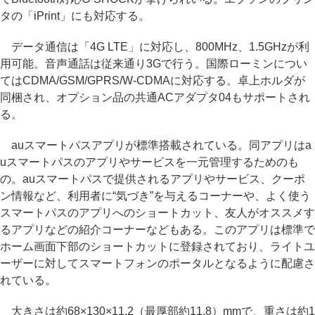
タの「iPrint」にも対応する。
データ通信は「4G LTE」に対応し、800MHz、1.5GHzが利
用可能。音声通話は従来通り3Gで行う。国際ローミンについ
てはCDMA/GSM/GPRS/W-CDMAに対応する。卓上ホルダが
同梱され、オプション品の共通ACアダプタ04もサポートされ
る。
auスマートパスアプリが標準搭載されている。同アプリはa
uスマートパスのアプリやサービスを一元管理するためのも
の。auスマートパスで提供されるアプリやサービス、クーポ
ン情報など、利用者に“気づき”を与えるコーナーや、よく使う
スマートパスのアプリへのショートカット、友人がオススメす
るアプリなどの紹介コーナーなどもある。このアプリは標準で
ホーム画面下部のショートカットに登録されており、ライトユ
ーザーに対してスマートフォンのポータルとなるように配慮さ
れている。
大きさは約68×130×11.2（最厚部約11.8）mmで、重さは約1