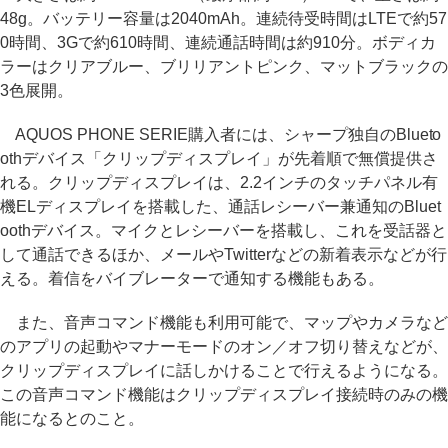
48g。バッテリー容量は2040mAh。連続待受時間はLTEで約57
0時間、3Gで約610時間、連続通話時間は約910分。ボディカ
ラーはクリアブルー、ブリリアントピンク、マットブラックの
3色展開。
AQUOS PHONE SERIE購入者には、シャープ独自のBlueto
othデバイス「クリップディスプレイ」が先着順で無償提供さ
れる。クリップディスプレイは、2.2インチのタッチパネル有
機ELディスプレイを搭載した、通話レシーバー兼通知のBluet
oothデバイス。マイクとレシーバーを搭載し、これを受話器と
して通話できるほか、メールやTwitterなどの新着表示などが行
える。着信をバイブレーターで通知する機能もある。
また、音声コマンド機能も利用可能で、マップやカメラなど
のアプリの起動やマナーモードのオン／オフ切り替えなどが、
クリップディスプレイに話しかけることで行えるようになる。
この音声コマンド機能はクリップディスプレイ接続時のみの機
能になるとのこと。