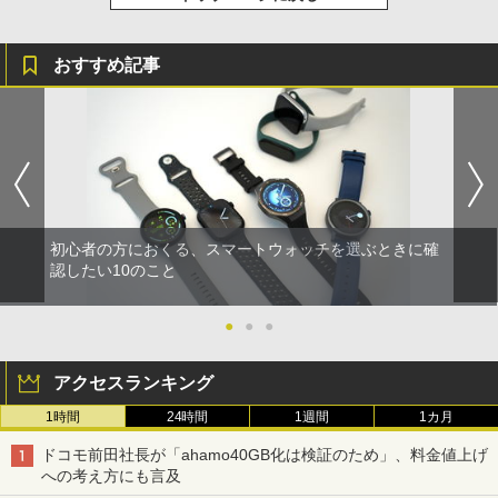
おすすめ記事
初心者の方におくる、スマートウォッチを選ぶときに確
認したい10のこと
●
●
●
アクセスランキング
1時間
24時間
1週間
1カ月
ドコモ前田社長が「ahamo40GB化は検証のため」、料金値上げ
への考え方にも言及