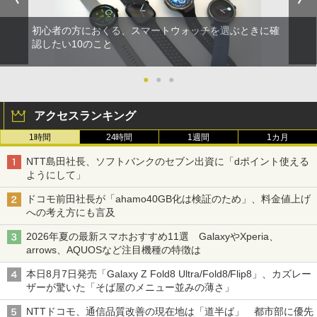
初心者の方におくる、スマートウォッチを選ぶときに確
認したい10のこと
●
●
●
アクセスランキング
1時間
24時間
1週間
1カ月
NTT島田社長、ソフトバンクのセブン出資に「dポイント使える
ようにして」
ドコモ前田社長が「ahamo40GB化は検証のため」、料金値上げ
への考え方にも言及
2026年夏の最新スマホおすすめ11選 GalaxyやXperia、
arrows、AQUOSなど注目機種の特徴は
本日8月7日発売「Galaxy Z Fold8 Ultra/Fold8/Flip8」、カズレー
ザーが驚いた「そば屋のメニュー並みの薄さ」
NTTドコモ、通信品質改善の現在地は「道半ば」 都市部に優先