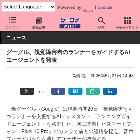
Powered by
Translate
ケータイ Watch
最新技術/その他
AI
カテゴリ
過去記事
検索
Impressサイト
ニュース
グーグル、視覚障害者のランナーをガイドするAI
エージェントを発表
高橋 陸
2026年5月21日 14:48
リスト
米グーグル（Google）は現地時間20日、視覚障害をも
つランナーを支援するAIアシスタント「ランニングガイ
ドエージェント」を発表した。胸に装着したスマートフ
ォン「Pixel 10 Pro」のカメラで前方の経路を捉え、音声
フィードバックを通じてユーザーを誘導する。