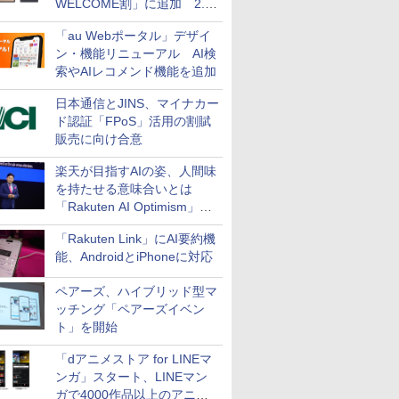
WELCOME割」に追加 2.2
万円引き
「au Webポータル」デザイ
ン・機能リニューアル AI検
索やAIレコメンド機能を追加
日本通信とJINS、マイナカー
ド認証「FPoS」活用の割賦
販売に向け合意
楽天が目指すAIの姿、人間味
を持たせる意味合いとは
「Rakuten AI Optimism」三
木谷氏の基調講演
「Rakuten Link」にAI要約機
能、AndroidとiPhoneに対応
ペアーズ、ハイブリッド型マ
ッチング「ペアーズイベン
ト」を開始
「dアニメストア for LINEマ
ンガ」スタート、LINEマン
ガで4000作品以上のアニメ