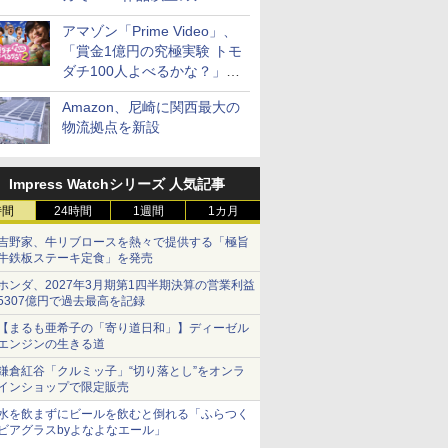
見放題
アマゾン「Prime Video」、
「賞金1億円の究極実験 トモ
ダチ100人よべるかな？」シ
ーズン2の参加者公開
Amazon、尼崎に関西最大の
物流拠点を新設
Impress Watchシリーズ 人気記事
時間
24時間
1週間
1カ月
吉野家、牛リブロースを熱々で提供する「極旨
牛鉄板ステーキ定食」を発売
ホンダ、2027年3月期第1四半期決算の営業利益
5307億円で過去最高を記録
【まるも亜希子の「寄り道日和」】ディーゼル
エンジンの生きる道
鎌倉紅谷「クルミッ子」“切り落とし”をオンラ
インショップで限定販売
水を飲まずにビールを飲むと倒れる「ふらつく
ビアグラスbyよなよなエール」