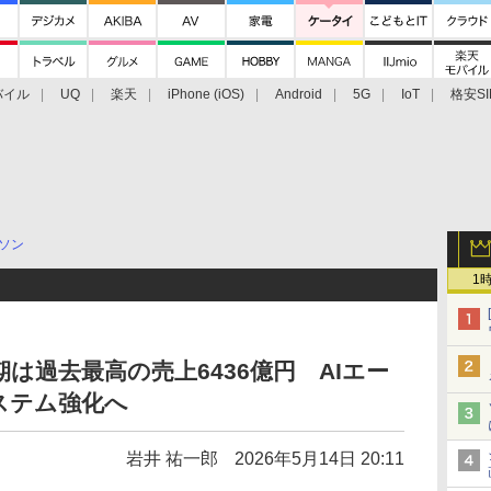
バイル
UQ
楽天
iPhone (iOS)
Android
5G
IoT
格安SI
アクセサリー
業界動向
法人向け
最新技術/その他
ソン
1
期は過去最高の売上6436億円 AIエー
ステム強化へ
岩井 祐一郎
2026年5月14日 20:11