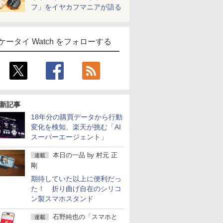
フ」をイヤカフマニアが語る
ケータイ Watch をフォローする
新記事
18年分の購買データから行動
変化を検知、楽天が挑む「AI
スーパーエージェント」
本日の一品
by
村元 正
連載
剛
期待していた以上に便利だっ
た！ 折り曲げ自在のシリコ
ン製スマホスタンド
石野純也の「スマホと
連載