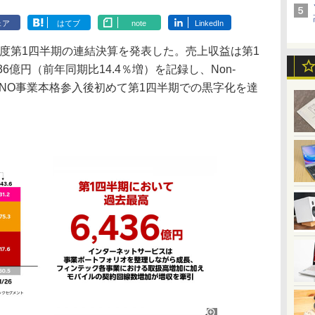
ェア
はてブ
note
LinkedIn
年度第1四半期の連結決算を発表した。売上収益は第1
6億円（前年同期比14.4％増）を記録し、Non-
、MNO事業本格参入後初めて第1四半期での黒字化を達