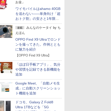
お金」
ワイモバイルはahamo 40GB
を追わない――単身向け「超
おトク割」の安さと1年限定
の注意点
みんなのケータイ
by
ち
連載
えほん
OPPO Find X9 Ultraでロンド
ンを撮ってきた。作例ととも
に魅力を紹介
【OPPO Find X9 Ultra】
「ほぼ日手帳アプリ」、気分
や習慣を記録できる新機能を
追加
Google Meet、「自動メモ生
成」に自動スクリーンショッ
ト機能を追加
ドコモ、Galaxy Z Fold8
Ultra 1TBなどを「5G