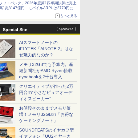
ソフトバンク、2026年度第1四半期決算は売上
高1兆8147億円 モバイルARPUは3770円に上
昇
もっと見る
Special Site
AIスマートノートの
iFLYTEK「AINOTE 2」はな
ぜ魅力的なのか？
メモリ32GBでも予算内。産
経新聞社がAMD Ryzen搭載
dynabookを2千台導入
クリエイティブが作った2万
円台の“小さなピュアオーデ
ィオスピーカー”
お値段そのままでメモリ倍
増！メモリ32GBの「お得な
ゲーミングノート」
SOUNDPEATSのイヤカフ型
イヤフォン「UU2イヤーカ