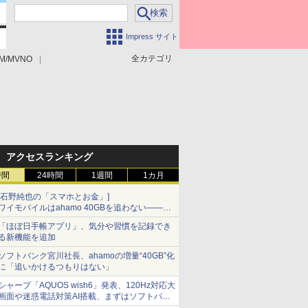
Impress サイト
全カテゴリ
M/MVNO
アクセスランキング
時間
24時間
1週間
1カ月
[石野純也の「スマホとお金」]
ワイモバイルはahamo 40GBを追わない――単
身向け「超おトク割」の安さと1年限定の注意
「ほぼ日手帳アプリ」、気分や習慣を記録でき
点
る新機能を追加
ソフトバンク宮川社長、ahamoの増量“40GB”化
に「追いかけるつもりはない」
シャープ「AQUOS wish6」発表、120Hz対応大
画面や迷惑電話対策AI搭載、まずはソフトバン
クの法人向け