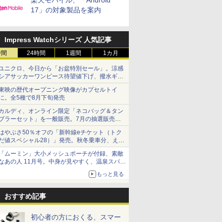
楽天モバイル、「Android
17」の対象製品を案内
Impress Watchシリーズ 人気記事
時間
24時間
1週間
1カ月
ユニクロ、今日から「お盆特別セール」。涼感
シアサッカーワンピース待望値下げ、撥水ギア
ショーツは1990円に
東映の歴代オープニング映像がカプセルトイ
に。全5種で8月下旬発売
カルディ、オンライン限定「ネコバッグ＆タン
ブラーセット」を一般販売。7月の抽選販売の
当選無効分
はやぶさ50％オフの「新幹線eチケット（トク
だ値スペシャル28）」発売。秋冬乗車分、えき
ねっと限定
「ムーミン」大小メッシュポーチが付録、素敵
なあの人 11月号。中身が見やすく、温泉スパに
も使える
もっと見る
おすすめ記事
初心者の方におくる、スマー