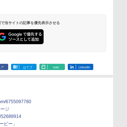
 検索で当サイトの記事を優先表示させる
ェア
はてブ
note
LinkedIn
room/6755097780
ページ
d1852688914
ムービー」