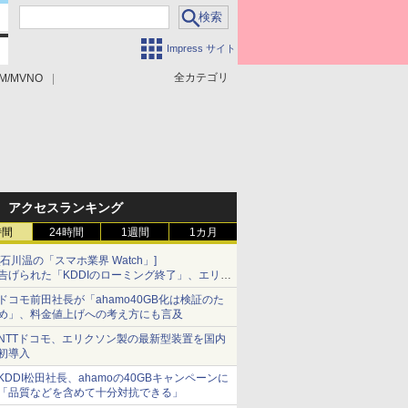
Impress サイト
全カテゴリ
M/MVNO
アクセスランキング
時間
24時間
1週間
1カ月
[石川温の「スマホ業界 Watch」]
告げられた「KDDIのローミング終了」、エリア
マップの落とし穴と楽天モバイルの課題
ドコモ前田社長が「ahamo40GB化は検証のた
め」、料金値上げへの考え方にも言及
NTTドコモ、エリクソン製の最新型装置を国内
初導入
KDDI松田社長、ahamoの40GBキャンペーンに
「品質などを含めて十分対抗できる」