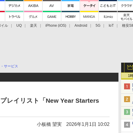
バイル
UQ
楽天
iPhone (iOS)
Android
5G
IoT
格安SI
アクセサリー
業界動向
法人向け
最新技術/その他
リ・サービス
1
プレイリスト「New Year Starters
小板橋 望実
2026年1月1日 10:02