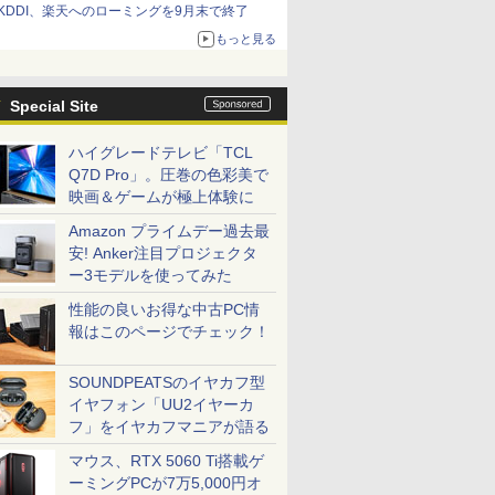
KDDI、楽天へのローミングを9月末で終了
もっと見る
Special Site
ハイグレードテレビ「TCL
Q7D Pro」。圧巻の色彩美で
映画＆ゲームが極上体験に
Amazon プライムデー過去最
安! Anker注目プロジェクタ
ー3モデルを使ってみた
性能の良いお得な中古PC情
報はこのページでチェック！
SOUNDPEATSのイヤカフ型
イヤフォン「UU2イヤーカ
フ」をイヤカフマニアが語る
マウス、RTX 5060 Ti搭載ゲ
ーミングPCが7万5,000円オ