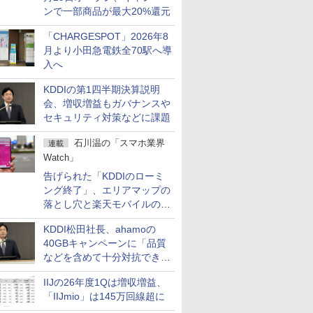
ンで一部商品が最大20%還元
「CHARGESPOT」2026年8
月より小田急電鉄全70駅へ導
入へ
KDDIの第1四半期決算説明
会、増収増益もガバナンスや
セキュリティ対策などに課題
石川温の「スマホ業界
連載
Watch」
告げられた「KDDIのローミ
ング終了」、エリアマップの
落とし穴と楽天モバイルの課
題
KDDI松田社長、ahamoの
40GBキャンペーンに「品質
などを含めて十分対抗でき
る」
IIJの26年度1Qは増収増益、
「IIJmio」は145万回線超に