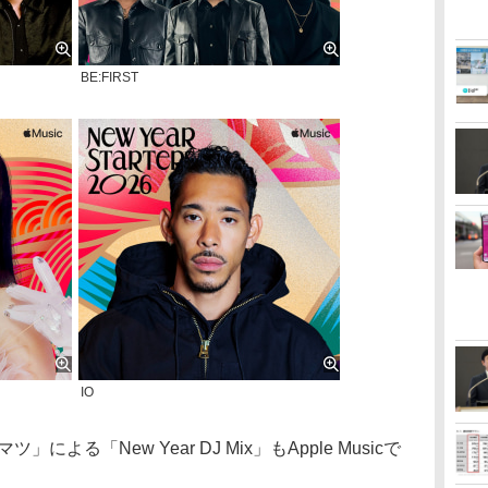
BE:FIRST
IO
る「New Year DJ Mix」もApple Musicで