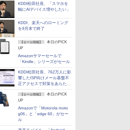
KDDI松田社長、「スマホを
軸にAIデバイス増やしたい」
KDDI、楽天へのローミング
を9月末で終了
本日のPICK
【セール情報】
UP
Amazonサマーセールで
「Kindle」シリーズがセール
KDDI松田社長、762万人に影
響したISP向けメール基盤不
正アクセスで対策をあらため
て説明
本日のPICK
【セール情報】
UP
Amazonで「Motorola moto
g06」と「edge 60」がセー
ル