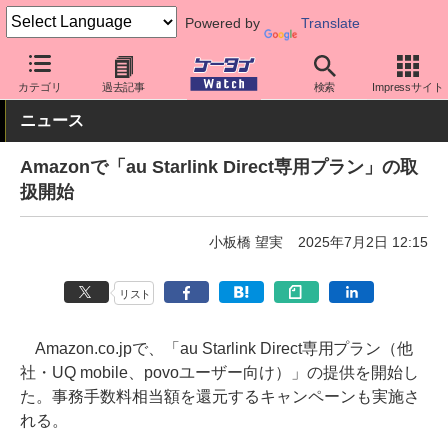
Powered by
Translate
ケータイ Watch
キャリア
au
ネットワーク/技術
カテゴリ
過去記事
検索
Impressサイト
ニュース
Amazonで「au Starlink Direct専用プラン」の取
扱開始
小板橋 望実
2025年7月2日 12:15
リスト
Amazon.co.jpで、「au Starlink Direct専用プラン（他
社・UQ mobile、povoユーザー向け）」の提供を開始し
た。事務手数料相当額を還元するキャンペーンも実施さ
れる。