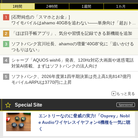
1時間
24時間
1週間
1カ月
[石野純也の「スマホとお金」]
ワイモバイルはahamo 40GBを追わない――単身向け「超おトク
割」の安さと1年限定の注意点
「ほぼ日手帳アプリ」、気分や習慣を記録できる新機能を追加
ソフトバンク宮川社長、ahamoの増量“40GB”化に「追いかける
つもりはない」
シャープ「AQUOS wish6」発表、120Hz対応大画面や迷惑電話
対策AI搭載、まずはソフトバンクの法人向け
ソフトバンク、2026年度第1四半期決算は売上高1兆8147億円
モバイルARPUは3770円に上昇
もっと見る
Special Site
エントリーなのに脅威の実力!「Osprey」Nobl
e Audioワイヤレスイヤフォン4機種を一気に聴
く