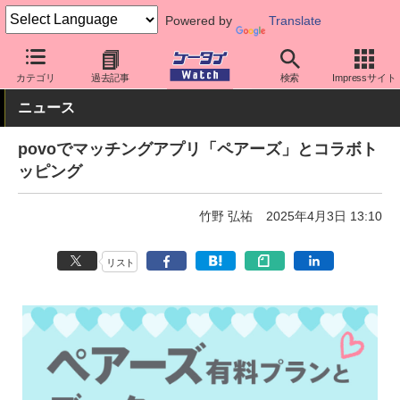
Powered by
Translate
ケータイ Watch
キャリア
au
povo
カテゴリ
過去記事
検索
Impressサイト
ニュース
povoでマッチングアプリ「ペアーズ」とコラボト
ッピング
竹野 弘祐
2025年4月3日 13:10
リスト