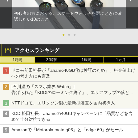
初心者の方におくる、スマートウォッチを選ぶときに確
認したい10のこと
●
●
●
アクセスランキング
1時間
24時間
1週間
1カ月
ドコモ前田社長が「ahamo40GB化は検証のため」、料金値上げ
への考え方にも言及
[石川温の「スマホ業界 Watch」]
告げられた「KDDIのローミング終了」、エリアマップの落とし
穴と楽天モバイルの課題
NTTドコモ、エリクソン製の最新型装置を国内初導入
KDDI松田社長、ahamoの40GBキャンペーンに「品質などを含
めて十分対抗できる」
Amazonで「Motorola moto g06」と「edge 60」がセール