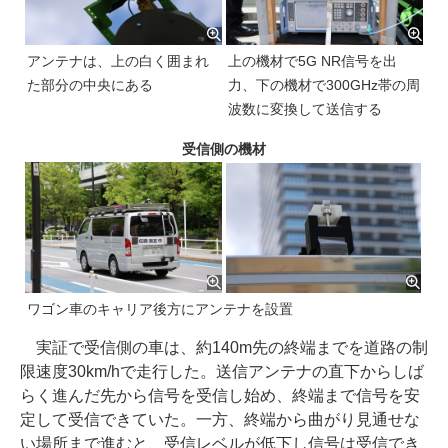
アンテナは、上の白く囲まれ
上の機材で5G NR信号を出
た部分の中央にある
力、下の機材で300GHz帯の周
波数に変換して送信する
受信側の機材
ワゴン車のキャリア後方にアンテナを設置
実証で受信側の車は、約140m先の終端までを道路の制
限速度30km/hで走行した。送信アンテナの直下からしば
らく進んだ先から信号を受信し始め、終端まで信号を安
定して受信できていた。一方、終端から曲がり見通せな
い場所まで進むと、受信レベルが低下し信号は受信でき