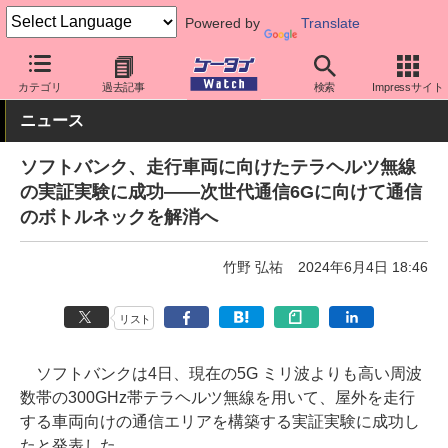
Powered by
Translate
ケータイ Watch
キャリア
ソフトバンク
ネットワーク/技術
カテゴリ
過去記事
検索
Impressサイト
ニュース
ソフトバンク、走行車両に向けたテラヘルツ無線
の実証実験に成功――次世代通信6Gに向けて通信
のボトルネックを解消へ
竹野 弘祐
2024年6月4日 18:46
リスト
ソフトバンクは4日、現在の5G ミリ波よりも高い周波
数帯の300GHz帯テラヘルツ無線を用いて、屋外を走行
する車両向けの通信エリアを構築する実証実験に成功し
たと発表した。