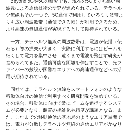
Beyond 5Gや6Gの研究でも、現在の5Gよりも高い周
波数による通信技術の研究が進められている。テラヘル
ツ無線もその一つで、5G通信で利用しているミリ波帯よ
りも広い周波数帯（通信できる幅）が利用できるため、
より高速の無線通信が実現するとして期待されている。
一方、テラヘルツ無線の周波数帯は、電波が伝播（伝
わる）際の損失が大きく、実際に利用するにはビームを
細くして電力を集中させ、遠くまで電波を飛ばす研究が
進められてきた。通信可能な距離を伸ばすことで、光フ
ァイバーの敷設が困難なエリアへの高速通信などへの活
用が期待されている。
同社では、テラヘルツ無線をスマートフォンのような
移動体向けの通信で利用すべく研究開発を進めている。
その場合、移動体に向けて常にビームを追従するシステ
ムが必要となり、装置の複雑化や精度が課題となる。ま
た、これまでの移動通信の基地局のようなエリア展開で
は、電力が分散しテラヘルツ無線の通信エリアがかなり