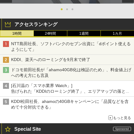
●
●
●
アクセスランキング
1時間
24時間
1週間
1カ月
NTT島田社長、ソフトバンクのセブン出資に「dポイント使える
ようにして」
KDDI、楽天へのローミングを9月末で終了
ドコモ前田社長が「ahamo40GB化は検証のため」、料金値上げ
への考え方にも言及
[石川温の「スマホ業界 Watch」]
告げられた「KDDIのローミング終了」、エリアマップの落とし
穴と楽天モバイルの課題
KDDI松田社長、ahamoの40GBキャンペーンに「品質などを含
めて十分対抗できる」
もっと見る
Special Site