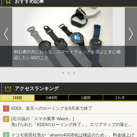
おすすめ記事
初心者の方におくる、スマートウォッチを選ぶときに確
認したい10のこと
●
●
●
アクセスランキング
1時間
24時間
1週間
1カ月
KDDI、楽天へのローミングを9月末で終了
[石川温の「スマホ業界 Watch」]
告げられた「KDDIのローミング終了」、エリアマップの落とし
穴と楽天モバイルの課題
ドコモ前田社長が「ahamo40GB化は検証のため」、料金値上げ