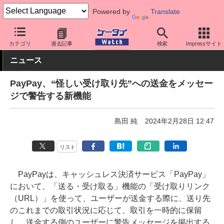
Powered by
Translate
ケータイ Watch
アプリ・サービス
決済/金融
カテゴリ
過去記事
検索
Impressサイト
ニュース
PayPay、“怪しい受け取り先”への送金をメッセー
ジで警告する新機能
島田 純
2024年2月28日 12:47
リスト
PayPayは、キャッシュレス決済サービス「PayPay」
において、「送る・受け取る」機能の「受け取りリンク
（URL）」を使って、ユーザーが送金する際に、送り先
のこれまでの取引状況に応じて、取引を一時的に保留
し、送金する側のユーザーに警告メッセージを掲出する