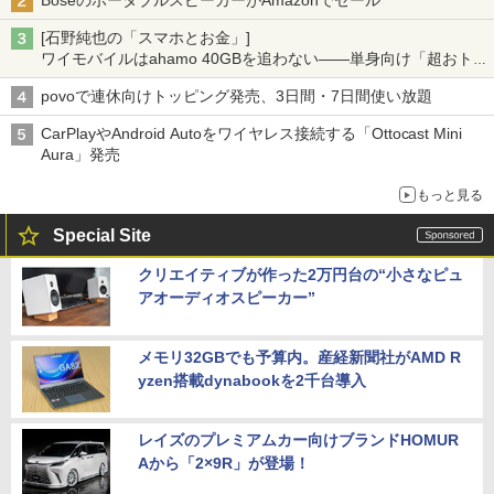
BoseのポータブルスピーカーがAmazonでセール
[石野純也の「スマホとお金」]
ワイモバイルはahamo 40GBを追わない――単身向け「超おトク
割」の安さと1年限定の注意点
povoで連休向けトッピング発売、3日間・7日間使い放題
CarPlayやAndroid Autoをワイヤレス接続する「Ottocast Mini
Aura」発売
もっと見る
Special Site
クリエイティブが作った2万円台の“小さなピュ
アオーディオスピーカー”
メモリ32GBでも予算内。産経新聞社がAMD R
yzen搭載dynabookを2千台導入
レイズのプレミアムカー向けブランドHOMUR
Aから「2×9R」が登場！