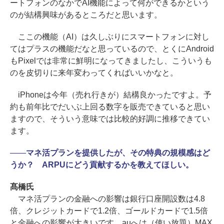
ートフォンのなかでAI機能によって何ができるかという
のが結構興味があるところだと思います。
ここの機能（AI）は久しぶりにスマートフォンに対し
てはプラスの機能だなと思っているので、とくにAndroid
もPixelでは非常に鮮明になってきましたし、こういうも
のを皮切りに来年変わってくればいいかなと。
iPhoneは今年（売れ行きが）結構良かったですよ。予
約も前年比でだいぶ上回る数字を販売できていると思い
ますので、そういう意味では比較的好調に推移できてい
ます。
――
マネ活プランを提供したが、その特典の規模感はど
うか？ ARPUにどう貢献するかを教えてほしい。
髙橋氏
マネ活プランの金融への影響は銀行口座開設数は4.8
倍、クレジットカードで1.2倍、ゴールドカードで1.5倍
と金融への影響が大きいです。auへは（使い放題）MAX