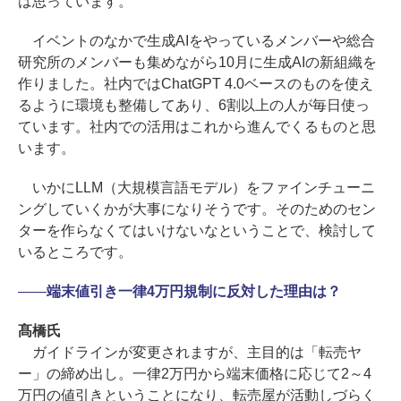
は思っています。
イベントのなかで生成AIをやっているメンバーや総合
研究所のメンバーも集めながら10月に生成AIの新組織を
作りました。社内ではChatGPT 4.0ベースのものを使え
るように環境も整備してあり、6割以上の人が毎日使っ
ています。社内での活用はこれから進んでくるものと思
います。
いかにLLM（大規模言語モデル）をファインチューニ
ングしていくかが大事になりそうです。そのためのセン
ターを作らなくてはいけないなということで、検討して
いるところです。
――
端末値引き一律4万円規制に反対した理由は？
髙橋氏
ガイドラインが変更されますが、主目的は「転売ヤ
ー」の締め出し。一律2万円から端末価格に応じて2～4
万円の値引きということになり、転売屋が活動しづらく