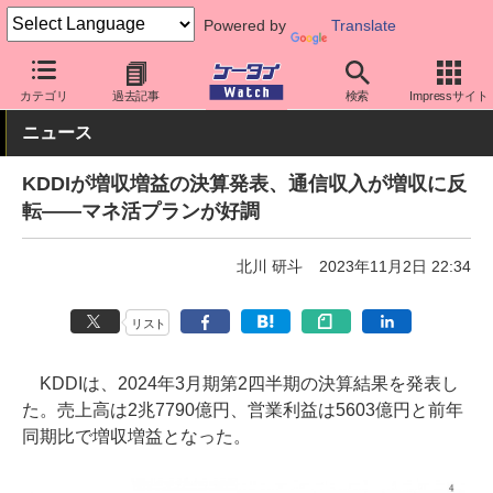
Powered by
Translate
ケータイ Watch
キャリア
au
キーパーソン
カテゴリ
過去記事
検索
Impressサイト
ニュース
KDDIが増収増益の決算発表、通信収入が増収に反
転――マネ活プランが好調
北川 研斗
2023年11月2日 22:34
リスト
KDDIは、2024年3月期第2四半期の決算結果を発表し
た。売上高は2兆7790億円、営業利益は5603億円と前年
同期比で増収増益となった。