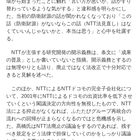
環から始まったことに触れ「言い方が悪いが、話がすり
替わっているような気がする」と違和感を明らかにし
た。当初の防衛財源の話が聞かれなくなっており「この
話（防衛財源）がないならこの話（NTT法見直し）はな
くていいんじゃないかと、本当は思う」と心中を吐露す
る。
NTTが主張する研究開発の開示義務は、条文に「成果
の普及」としか書いていないと指摘。開示義務とするの
は無理やりとも語り、廃止ではなく法改正で十分対応で
きると見解を述べた。
このほか、NTTによるNTTドコモの完全子会社化につ
いて、2001年にNTTによるドコモの出資比率を低下させ
ていくという閣議決定の方向性を無視したもので、NTT
法による抑止がなくなれば、ふたたびグループ再統合の
流れへの回帰が止まらなくなるのではと危機感を示し
た。髙橋氏はNTT法廃止の議論をするのであれば、残す
べき規定をどう法律で担保していくのかをしっかり議論