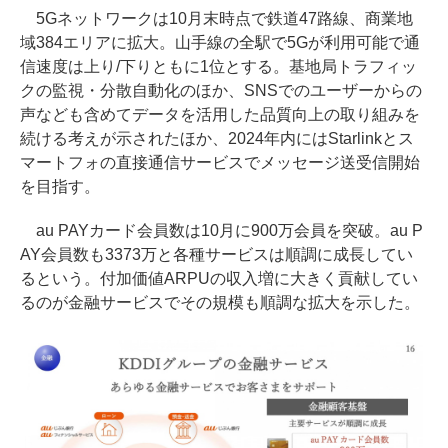
5Gネットワークは10月末時点で鉄道47路線、商業地
域384エリアに拡大。山手線の全駅で5Gが利用可能で通
信速度は上り/下りともに1位とする。基地局トラフィッ
クの監視・分散自動化のほか、SNSでのユーザーからの
声なども含めてデータを活用した品質向上の取り組みを
続ける考えが示されたほか、2024年内にはStarlinkとス
マートフォの直接通信サービスでメッセージ送受信開始
を目指す。
au PAYカード会員数は10月に900万会員を突破。au P
AY会員数も3373万と各種サービスは順調に成長してい
るという。付加価値ARPUの収入増に大きく貢献してい
るのが金融サービスでその規模も順調な拡大を示した。