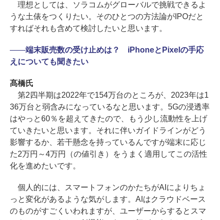
理想としては、ソラコムがグローバルで挑戦できるよ
うな土俵をつくりたい。そのひとつの方法論がIPOだと
すればそれも含めて検討したいと思います。
――
端末販売数の受け止めは？ iPhoneとPixelの手応
えについても聞きたい
髙橋氏
第2四半期は2022年で154万台のところが、2023年は1
36万台と弱含みになっているなと思います。5Gの浸透率
はやっと60％を超えてきたので、もう少し流動性を上げ
ていきたいと思います。それに伴いガイドラインがどう
影響するか、若干懸念を持っているんですが端末に応じ
た2万円～4万円（の値引き）をうまく適用してこの活性
化を進めたいです。
個人的には、スマートフォンのかたちがAIによりちょ
っと変化があるような気がします。AIはクラウドベース
のものがすごくいわれますが、ユーザーからするとスマ