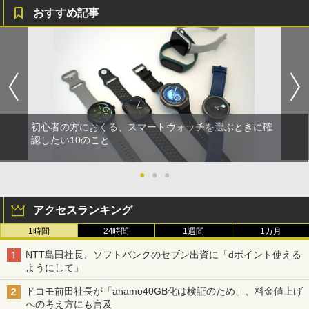
おすすめ記事
初心者の方におくる、スマートウォッチを選ぶときに確
認したい10のこと
●
●
●
アクセスランキング
1時間
24時間
1週間
1カ月
NTT島田社長、ソフトバンクのセブン出資に「dポイント使える
ようにして」
ドコモ前田社長が「ahamo40GB化は検証のため」、料金値上げ
への考え方にも言及