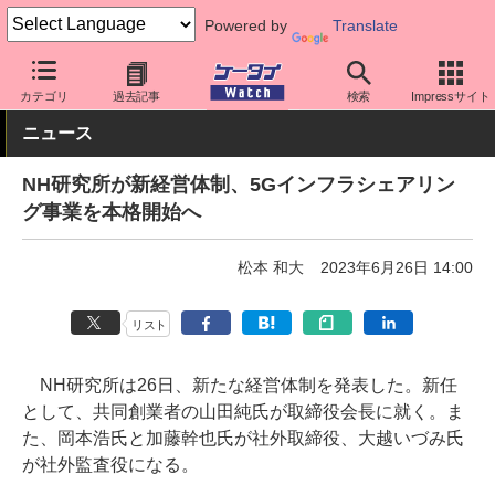
Powered by
Translate
ケータイ Watch
業界動向
企業動向
カテゴリ
過去記事
検索
Impressサイト
ニュース
NH研究所が新経営体制、5Gインフラシェアリン
グ事業を本格開始へ
松本 和大
2023年6月26日 14:00
リスト
NH研究所は26日、新たな経営体制を発表した。新任
として、共同創業者の山田純氏が取締役会長に就く。ま
た、岡本浩氏と加藤幹也氏が社外取締役、大越いづみ氏
が社外監査役になる。