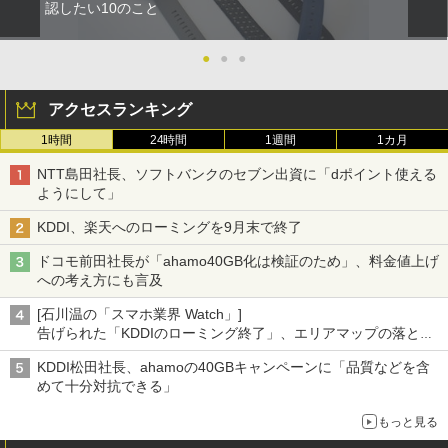
認したい10のこと
●
●
●
アクセスランキング
1時間
24時間
1週間
1カ月
NTT島田社長、ソフトバンクのセブン出資に「dポイント使える
ようにして」
KDDI、楽天へのローミングを9月末で終了
ドコモ前田社長が「ahamo40GB化は検証のため」、料金値上げ
への考え方にも言及
[石川温の「スマホ業界 Watch」]
告げられた「KDDIのローミング終了」、エリアマップの落とし
穴と楽天モバイルの課題
KDDI松田社長、ahamoの40GBキャンペーンに「品質などを含
めて十分対抗できる」
もっと見る