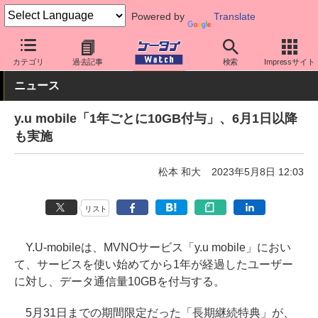
Powered by
Translate
ケータイ Watch
格安スマホ/格安SIM
格安SIM/MVNO
料金プラ
カテゴリ
過去記事
検索
Impressサイト
ニュース
y.u mobile「1年ごとに10GB付与」、6月1日以降
も実施
松本 和大
2023年5月8日 12:03
リスト
Y.U-mobileは、MVNOサービス「y.u mobile」におい
て、サービスを使い始めてから1年が経過したユーザー
に対し、データ通信量10GBを付与する。
5月31日までの期間限定だった「長期継続特典」が、