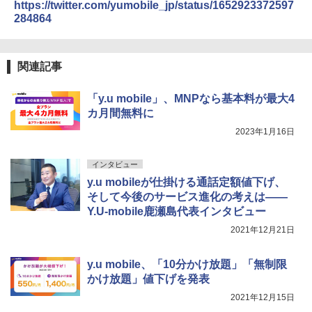
https://twitter.com/yumobile_jp/status/1652923372597
284864
関連記事
「y.u mobile」、MNPなら基本料が最大4
カ月間無料に
2023年1月16日
インタビュー
y.u mobileが仕掛ける通話定額値下げ、
そして今後のサービス進化の考えは――
Y.U-mobile鹿瀬島代表インタビュー
2021年12月21日
y.u mobile、「10分かけ放題」「無制限
かけ放題」値下げを発表
2021年12月15日