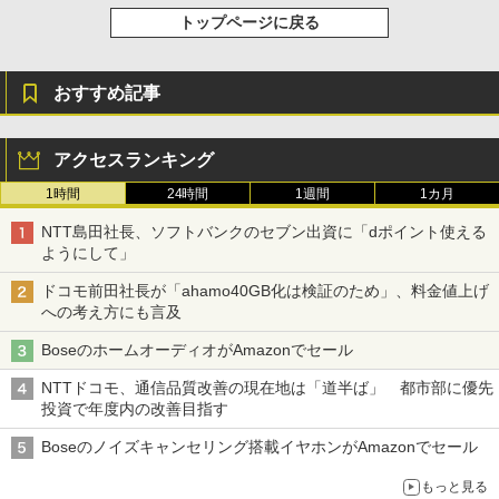
トップページに戻る
おすすめ記事
アクセスランキング
1時間
24時間
1週間
1カ月
NTT島田社長、ソフトバンクのセブン出資に「dポイント使える
ようにして」
ドコモ前田社長が「ahamo40GB化は検証のため」、料金値上げ
への考え方にも言及
BoseのホームオーディオがAmazonでセール
NTTドコモ、通信品質改善の現在地は「道半ば」 都市部に優先
投資で年度内の改善目指す
Boseのノイズキャンセリング搭載イヤホンがAmazonでセール
もっと見る