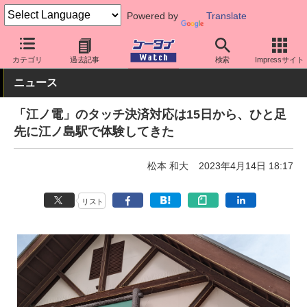
Powered by
Translate
ケータイ Watch
アプリ・サービス
決済/金融
カテゴリ
過去記事
検索
Impressサイト
ニュース
「江ノ電」のタッチ決済対応は15日から、ひと足
先に江ノ島駅で体験してきた
松本 和大
2023年4月14日 18:17
リスト