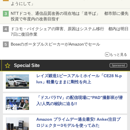
ようにして」
NTTドコモ、通信品質改善の現在地は「道半ば」 都市部に優先
投資で年度内の改善目指す
ドコモ・バイクシェアの障害、原因はシステム移行 都内は明日
7日に復旧作業
BoseのポータブルスピーカーがAmazonでセール
もっと見る
Special Site
レイズ鍛造1ピースアルミホイール「CE28 N-p
lus」軽量なままに剛性を向上
「ドスパラTV」の配信現場に“PAD”撮影班が潜
入!人気の秘訣に迫る!!
Amazon プライムデー過去最安! Anker注目プ
ロジェクター3モデルを使ってみた