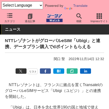
Powered by
Translate
ケータイ Watch
格安スマホ/格安SIM
格安SIM/MVNO
OCN
カテゴリ
過去記事
検索
Impressサイト
ニュース
NTTレゾナントがグローバルeSIM「Ubigi」と連
携、データプラン購入でdポイントもらえる
関口 聖
2022年11月14日 12:32
リスト
NTTレゾナントは、フランスに拠点を置くTransatelの
グローバルeSIMサービス「Ubigi（ユビジ）」との連携
を開始した。
「Ubigi」は、日本を含む世界190の国と地域で使え