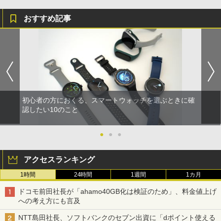
おすすめ記事
初心者の方におくる、スマートウォッチを選ぶときに確
認したい10のこと
●
●
●
アクセスランキング
1時間
24時間
1週間
1カ月
ドコモ前田社長が「ahamo40GB化は検証のため」、料金値上げ
への考え方にも言及
NTT島田社長、ソフトバンクのセブン出資に「dポイント使える