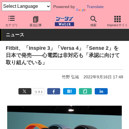
Powered by
Translate
ケータイ Watch
周辺機器/アクセサリー
ウェアラブル
スマート
カテゴリ
過去記事
検索
Impressサイト
ニュース
Fitbit、「Inspire 3」「Versa 4」「Sense 2」を
日本で発売――心電図は非対応も「承認に向けて
取り組んでいる」
竹野 弘祐
2022年9月16日 17:48
リスト