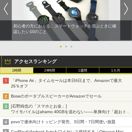
初心者の方におくる、スマートウォッチを選ぶときに確
認したい10のこと
●
●
●
アクセスランキング
1時間
24時間
1週間
1カ月
「iPhone Air」タイムセールは本日6日まで、Amazonで最大
26％オフ
BoseのポータブルスピーカーがAmazonでセール
[石野純也の「スマホとお金」]
ワイモバイルはahamo 40GBを追わない――単身向け「超おトク
割」の安さと1年限定の注意点
povoで連休向けトッピング発売、3日間・7日間使い放題
CarPlayやAndroid Autoをワイヤレス接続する「Ottocast Mini